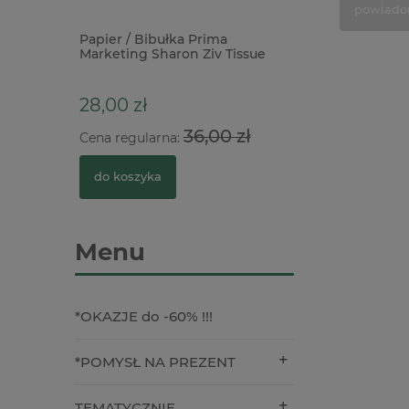
powiado
peria
Papier / Bibułka Prima
Pasta struktural
Marketing Sharon Ziv Tissue
Distress Tim Holt
Paper 50x75cm kobiety
Twinkle przezroc
brokatowa
28,00 zł
39,00 zł
36,00 zł
Cena regularna:
do koszyka
do koszyka
Menu
*OKAZJE do -60% !!!
*POMYSŁ NA PREZENT
TEMATYCZNIE