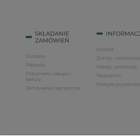
SKŁADANIE
INFORMAC
ZAMÓWIEŃ
Kontakt
Dostawa
Zwroty i reklamacje
Płatności
Rabaty i promocje
Dokumenty zakupu i
Regulamin
faktury
Polityka prywatnoś
Zamówienia zagraniczne