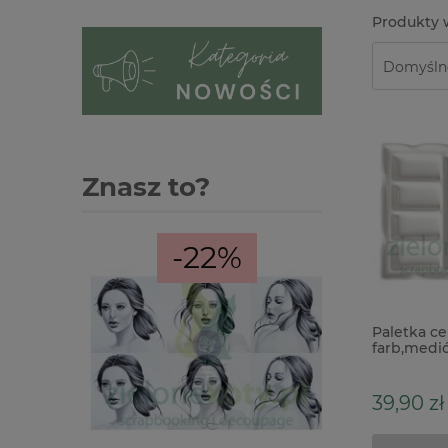
Znasz to?
-22%
Paletka c
farb,medi
39,90 zł