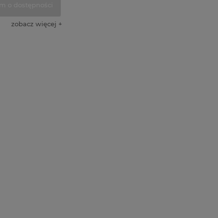
m o dostępności
na Ranger
Wycinanka Kreatywna
Płótno introl
zobacz więcej
z Texture Paste
Pracownia komunia
bawełniane 
zysta
dziewczynka modląca się
30x60cm cza
warstwowa
5,90 zł
12,90 zł
do koszyka
do koszyka