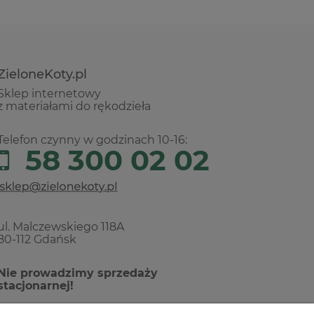
ZieloneKoty.pl
Sklep internetowy
z materiałami do rękodzieła
Telefon czynny w godzinach 10-16:
58 300 02 02
ul. Malczewskiego 118A
80-112 Gdańsk
Nie prowadzimy sprzedaży
stacjonarnej!