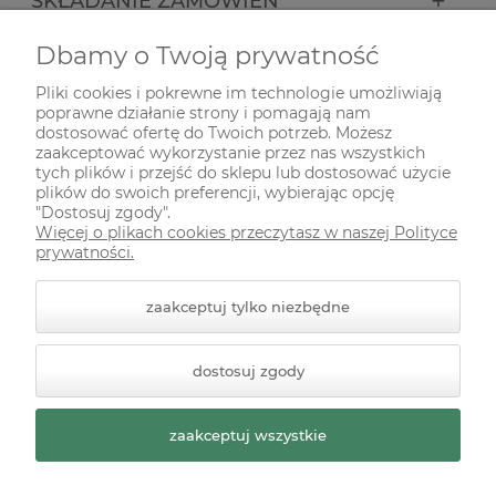
SKŁADANIE ZAMÓWIEŃ
Dbamy o Twoją prywatność
INFORMACJE
Pliki cookies i pokrewne im technologie umożliwiają
poprawne działanie strony i pomagają nam
ODWIEDŹ NAS NA
dostosować ofertę do Twoich potrzeb. Możesz
zaakceptować wykorzystanie przez nas wszystkich
tych plików i przejść do sklepu lub dostosować użycie
plików do swoich preferencji, wybierając opcję
"Dostosuj zgody".
Więcej o plikach cookies przeczytasz w naszej Polityce
prywatności.
zaakceptuj tylko niezbędne
© 2026 zielonekoty.pl. Wszelkie prawa zastrzeżone.
dostosuj zgody
Styl graficzny ShopGadget.pl
Sklep internetowy Shoper
Premium
zaakceptuj wszystkie