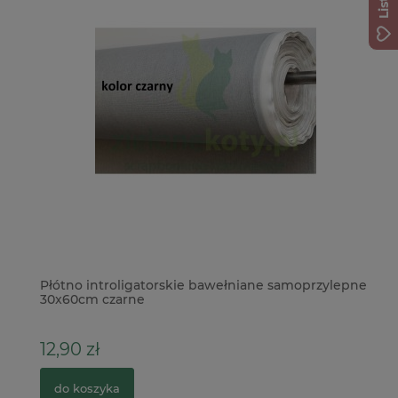
Płótno introligatorskie bawełniane samoprzylepne
Wy
30x60cm czarne
Pi
12,90 zł
3
do koszyka