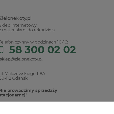
ZieloneKoty.pl
Sklep internetowy
z materiałami do rękodzieła
Telefon czynny w godzinach 10-16:
58 300 02 02
ul. Malczewskiego 118A
80-112 Gdańsk
Nie prowadzimy sprzedaży
stacjonarnej!