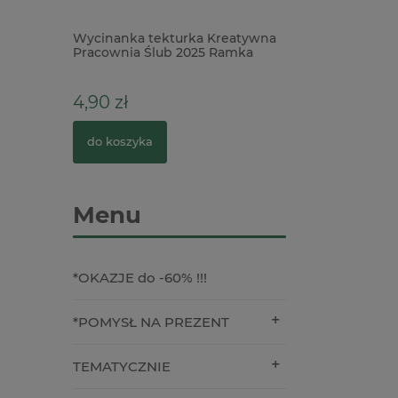
0mm biała
Wycinanka tekturka Kreatywna
Wycinanka Krea
Pracownia Ślub 2025 Ramka
Pracownia Komun
Gołębie
Pierwsza Komuni
4,90 zł
3,90 zł
do koszyka
do koszyka
Menu
*OKAZJE do -60% !!!
*POMYSŁ NA PREZENT
TEMATYCZNIE