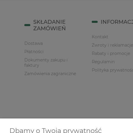
SKŁADANIE
INFORMAC
ZAMÓWIEŃ
Kontakt
Dostawa
Zwroty i reklamacje
Płatności
Rabaty i promocje
Dokumenty zakupu i
Regulamin
faktury
Polityka prywatnoś
Zamówienia zagraniczne
Dbamy o Twoją prywatność