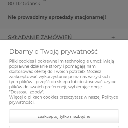
80-112 Gdańsk
Nie prowadzimy sprzedaży stacjonarnej!
SKŁADANIE ZAMÓWIEŃ
Dbamy o Twoją prywatność
INFORMACJE
Pliki cookies i pokrewne im technologie umożliwiają
poprawne działanie strony i pomagają nam
ODWIEDŹ NAS NA
dostosować ofertę do Twoich potrzeb. Możesz
zaakceptować wykorzystanie przez nas wszystkich
tych plików i przejść do sklepu lub dostosować użycie
plików do swoich preferencji, wybierając opcję
"Dostosuj zgody".
Więcej o plikach cookies przeczytasz w naszej Polityce
prywatności.
zaakceptuj tylko niezbędne