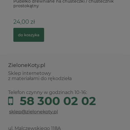
Pudełko drewniane na chusteczki / chustecznik
Bo
prostokątny
el
24,00 zł
1
do koszyka
ZieloneKoty.pl
Sklep internetowy
z materiałami do rękodzieła
Telefon czynny w godzinach 10-16:
58 300 02 02
ul. Malczewskiego 118A