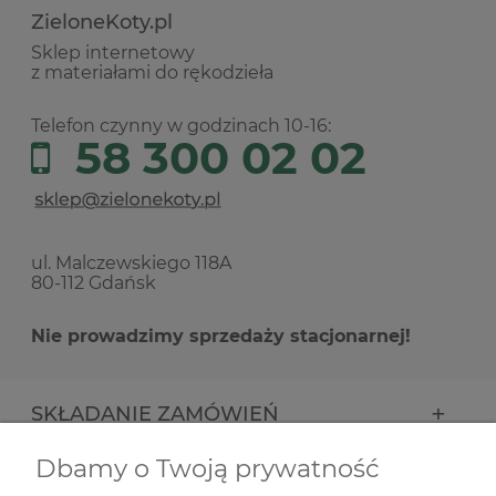
ZieloneKoty.pl
Sklep internetowy
z materiałami do rękodzieła
Telefon czynny w godzinach 10-16:
58 300 02 02
ul. Malczewskiego 118A
80-112 Gdańsk
Nie prowadzimy sprzedaży stacjonarnej!
SKŁADANIE ZAMÓWIEŃ
Dbamy o Twoją prywatność
INFORMACJE