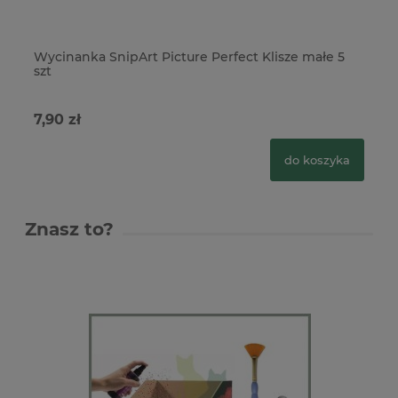
Wycinanka SnipArt Picture Perfect Klisze małe 5
Wy
szt
w
7,90 zł
5,
do koszyka
Znasz to?