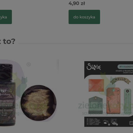
4,90 zł
zyka
do koszyka
 to?