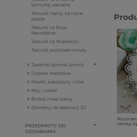
komunię, sakralne
Tekturki napisy na różne
Prod
okazje
Tekturki na Boże
Narodzenie
Tekturki na Wielkanoc
Tekturki pozostałe tematy
Tasiemki koronki sznurki
Dodatki metalowe
Perełki, kaboszony i inne
Nity i ćwieki
Brokat mika cekiny
Elementy do dekoracji 3D
Wycinan
ramka O
PRZEDMIOTY DO
serwetk
OZDABIANIA