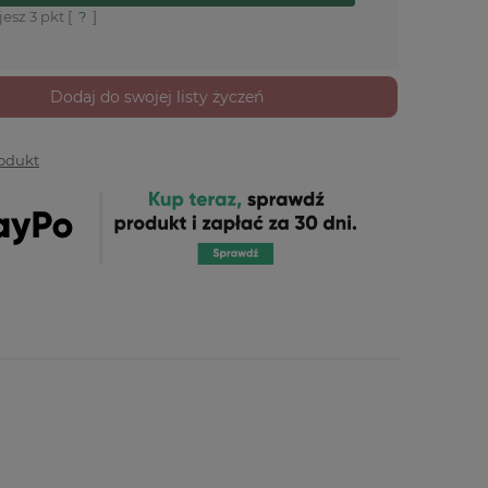
jesz
3
pkt [
?
]
Dodaj do swojej listy życzeń
rodukt