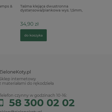
tamps &
Taśma klejąca dwustronna
Papier / 
dystansowa/piankowa wys. 1,5mm,
Sharon Z
6mm/50mb czarna
kobiety
34,90 zł
28,00 z
do koszyka
do kosz
ZieloneKoty.pl
Sklep internetowy
z materiałami do rękodzieła
Telefon czynny w godzinach 10-16:
58 300 02 02