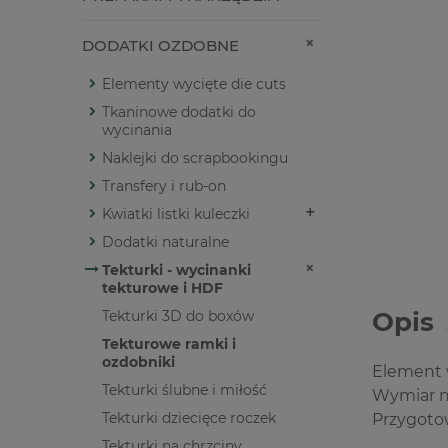
DODATKI OZDOBNE
Elementy wycięte die cuts
Tkaninowe dodatki do
wycinania
Naklejki do scrapbookingu
Transfery i rub-on
Kwiatki listki kuleczki
Dodatki naturalne
Tekturki - wycinanki
tekturowe i HDF
Opis
Tekturki 3D do boxów
Tekturowe ramki i
ozdobniki
Element w
Tekturki ślubne i miłość
Wymiar na
Tekturki dziecięce roczek
Przygotow
Tekturki na chrzciny,