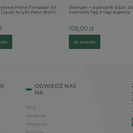
rylowa Prima Finnabair Art
Stempel + wykrojnik Sizzix S
Liquid Acrylic Paint Burnt
Framelits Tag it tagi koperta
0ml brązowa
ł
108,00 zł
zyka
do koszyka
JE
ODWIEDŹ NAS
NA
Blog
Facebook
Instagram
YouTube