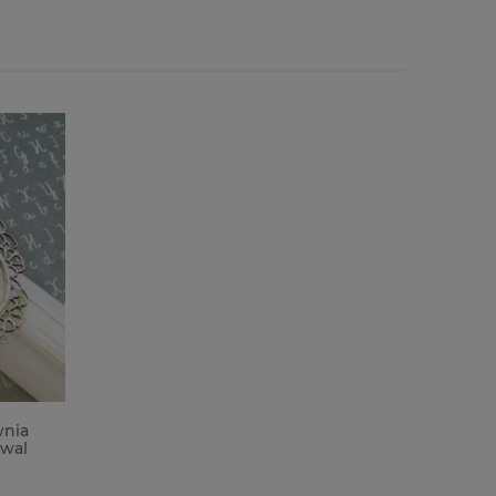
wnia
wal