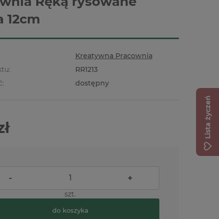
wnia Ręką rysowane
a 12cm
Kreatywna Pracownia
tu:
RR1213
ć:
dostępny
Lista życzeń
zł
-
+
szt.
do koszyka