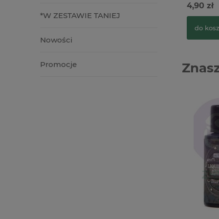
4,90 zł
*W ZESTAWIE TANIEJ
do kos
Nowości
Promocje
Znasz