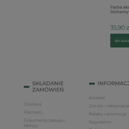
NA ZAMÓWIENIE Tusz Ranger Tim
Farba ak
Holtz Distress Ink mini - podaj kolor
Alchemy 
Sienna 3
14,90 zł
35,90 z
do koszyka
do kos
SKŁADANIE
INFORMAC
ZAMÓWIEŃ
Kontakt
Dostawa
Zwroty i reklamacje
Płatności
Rabaty i promocje
Dokumenty zakupu i
Regulamin
faktury