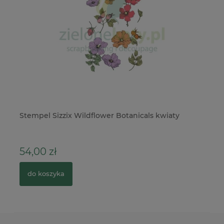
es
Stempel Sizzix Wildflower Botanicals kwiaty
Me
ko
54,00 zł
3
do koszyka