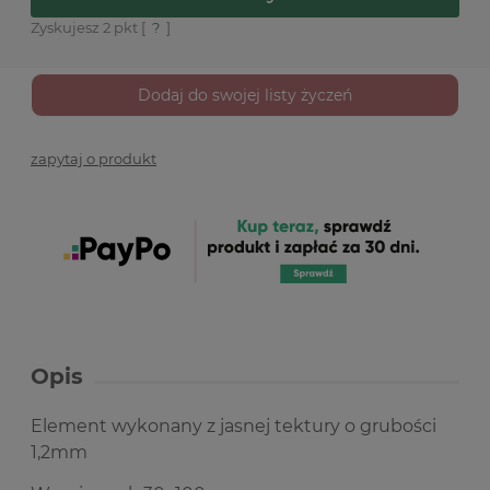
Zyskujesz
2
pkt [
?
]
Dodaj do swojej listy życzeń
zapytaj o produkt
Opis
Element wykonany z jasnej tektury o grubości
1,2mm