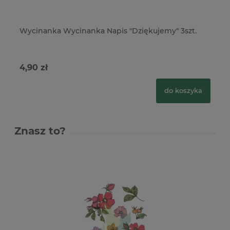
Wycinanka Wycinanka Napis "Dziękujemy" 3szt.
Wy
4,90 zł
4,
do koszyka
Znasz to?