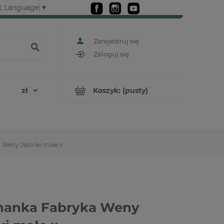
t Language
▼
Zarejestruj się
Zaloguj się
Koszyk:
(pusty)
 Weny Jelonki małe x
nanka Fabryka Weny