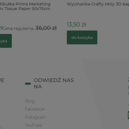
 Bibułka Prima Marketing
Wycinanka Crafty Moly 3D kap
iv Tissue Paper 50x75cm
13,50 zł
ł
36,00 zł
Cena regularna:
do koszyka
zyka
JE
ODWIEDŹ NAS
NA
Blog
Facebook
Instagram
YouTube
ci