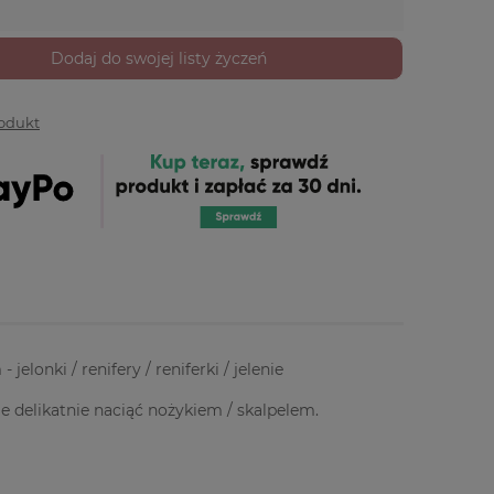
Dodaj do swojej listy życzeń
rodukt
lonki / renifery / reniferki / jelenie
je delikatnie naciąć nożykiem / skalpelem.