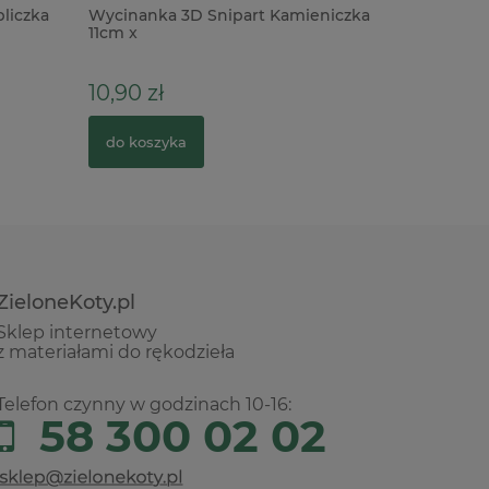
liczka
Wycinanka 3D Snipart Kamieniczka
Taśma kl
11cm x
dystanso
6mm/50m
10,90 zł
34,90 z
do koszyka
do kosz
ZieloneKoty.pl
Sklep internetowy
z materiałami do rękodzieła
Telefon czynny w godzinach 10-16:
58 300 02 02