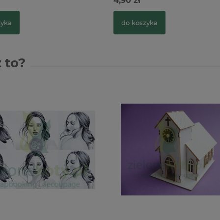
4,90 zł
zyka
do koszyka
 to?