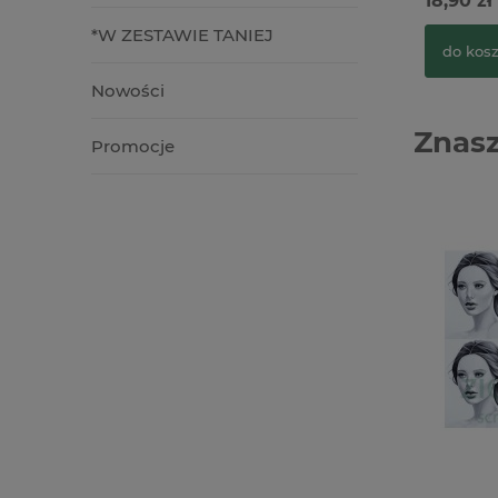
18,90 zł
*W ZESTAWIE TANIEJ
do kos
Nowości
Znasz
Promocje