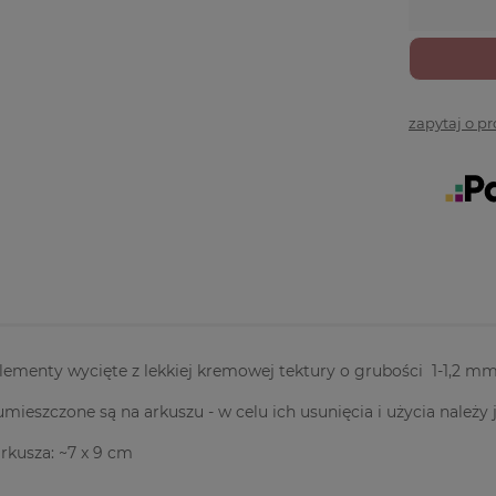
zapytaj o p
menty wycięte z lekkiej kremowej tektury o grubości 1-1,2 mm - je
mieszczone są na arkuszu - w celu ich usunięcia i użycia należy 
kusza: ~7 x 9 cm