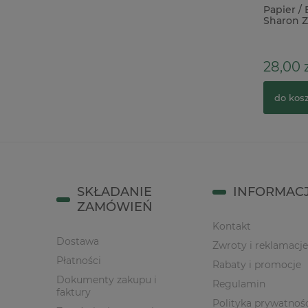
Wycinanka Wycinanka Komunia
Papier /
Kielich 3D wz. 1
Sharon Z
kobiety
6,90 zł
28,00 z
do koszyka
do kos
SKŁADANIE
INFORMAC
ZAMÓWIEŃ
Kontakt
Dostawa
Zwroty i reklamacje
Płatności
Rabaty i promocje
Dokumenty zakupu i
Regulamin
faktury
Polityka prywatnoś