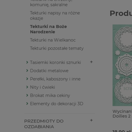
komunię, sakralne
Prod
Tekturki napisy na różne
okazje
Tekturki na Boże
Narodzenie
Tekturki na Wielkanoc
Tekturki pozostałe tematy
Tasiemki koronki sznurki
Dodatki metalowe
Perełki, kaboszony i inne
Nity i ćwieki
Brokat mika cekiny
Elementy do dekoracji 3D
Wycinank
Doilies 2
PRZEDMIOTY DO
OZDABIANIA