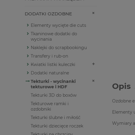
DODATKI OZDOBNE
Elementy wycięte die cuts
Tkaninowe dodatki do
wycinania
Naklejki do scrapbookingu
Transfery i rub-on
Kwiatki listki kuleczki
Dodatki naturalne
Tekturki - wycinanki
Opis
tekturowe i HDF
Tekturki 3D do boxów
Ozdobne ele
Tekturowe ramki i
ozdobniki
Elementy u
Tekturki ślubne i miłość
Wymiary ar
Tekturki dziecięce roczek
Tekturki na chrzciny,