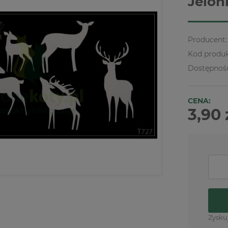
Jelon
Producent:
Kod produk
Dostępnoś
CENA:
3,90 
Zysku