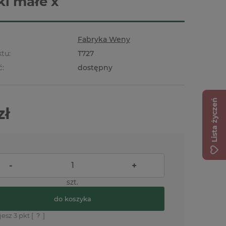
ki małe x
Fabryka Weny
tu:
T727
ć:
dostępny
Lista życzeń
zł
-
+
szt.
do koszyka
jesz
3
pkt [
?
]