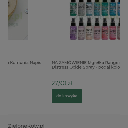
s
NA ZAMÓWIENIE Mgiełka Ranger Tim Holtz
Wy
Distress Oxide Spray - podaj kolor
27,90 zł
1
do koszyka
ZieloneKoty.pl