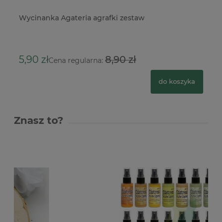
Wycinanka Agateria agrafki zestaw
Wy
5,
5,90 zł
8,90 zł
Cena regularna:
do koszyka
Znasz to?