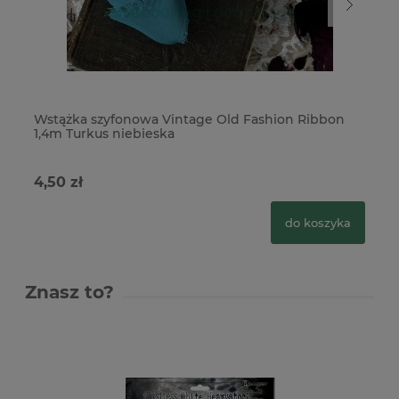
Wstążka szyfonowa Vintage Old Fashion Ribbon
Ws
1,4m Turkus niebieska
1,
4,50 zł
4,
do koszyka
Znasz to?