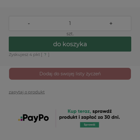
-
+
szt.
do koszyka
Zyskujesz
4
pkt [
?
]
Dodaj do swojej listy życzeń
zapytaj o produkt