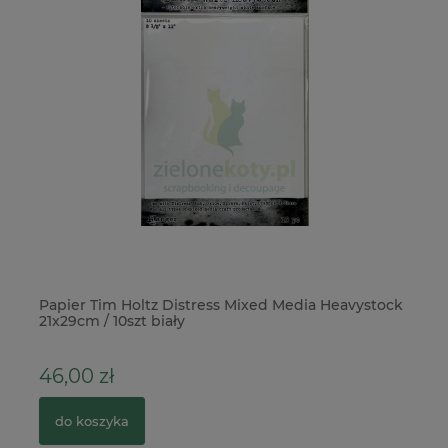
Papier Tim Holtz Distress Mixed Media Heavystock
Fo
21x29cm / 10szt biały
46,00 zł
1
do koszyka