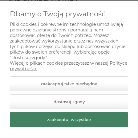
Dbamy o Twoją prywatność
INFORMACJE
Pliki cookies i pokrewne im technologie umożliwiają
poprawne działanie strony i pomagają nam
ODWIEDŹ NAS NA
dostosować ofertę do Twoich potrzeb. Możesz
zaakceptować wykorzystanie przez nas wszystkich
tych plików i przejść do sklepu lub dostosować użycie
plików do swoich preferencji, wybierając opcję
"Dostosuj zgody".
Więcej o plikach cookies przeczytasz w naszej Polityce
prywatności.
zaakceptuj tylko niezbędne
© 2026 zielonekoty.pl. Wszelkie prawa zastrzeżone.
dostosuj zgody
Styl graficzny ShopGadget.pl
Sklep internetowy Shoper
Premium
zaakceptuj wszystkie