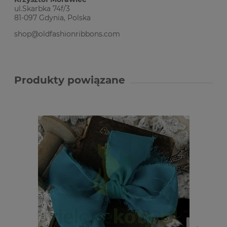
ul.Skarbka 74f/3
81-097 Gdynia, Polska
shop@oldfashionribbons.com
Produkty powiązane