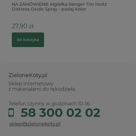
.
NA ZAMÓWIENIE Mgiełka Ranger Tim Holtz
Ka
Distress Oxide Spray - podaj kolor
27,90 zł
3
do koszyka
ZieloneKoty.pl
Sklep internetowy
z materiałami do rękodzieła
Telefon czynny w godzinach 10-16:
58 300 02 02