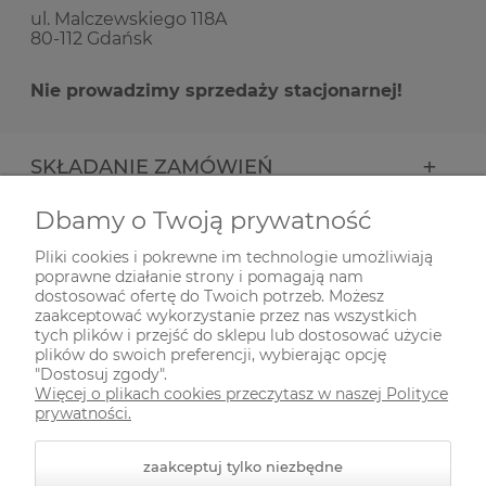
ul. Malczewskiego 118A
80-112 Gdańsk
Nie prowadzimy sprzedaży stacjonarnej!
SKŁADANIE ZAMÓWIEŃ
Dbamy o Twoją prywatność
INFORMACJE
Pliki cookies i pokrewne im technologie umożliwiają
poprawne działanie strony i pomagają nam
ODWIEDŹ NAS NA
dostosować ofertę do Twoich potrzeb. Możesz
zaakceptować wykorzystanie przez nas wszystkich
tych plików i przejść do sklepu lub dostosować użycie
plików do swoich preferencji, wybierając opcję
"Dostosuj zgody".
Więcej o plikach cookies przeczytasz w naszej Polityce
prywatności.
zaakceptuj tylko niezbędne