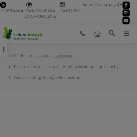
Select Language
▼
DOSTAWA
ZAMÓWIENIA
FAKTURY
ZAGRANICZNE
DODATKI OZDOBNE
Tasiemki koronki sznurki
Wstążki vintage, gnieciuchy
Wstążki vintage kolory żółte i zielone