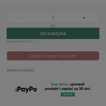
-
+
szt.
do koszyka
Zyskujesz
10
pkt [
?
]
Dodaj do swojej listy życzeń
zapytaj o produkt