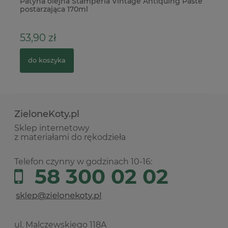
Patyna olejna Stamperia Vintage Antiquing Paste
Ba
postarzająca 170ml
9
53,90 zł
1
do koszyka
ZieloneKoty.pl
Sklep internetowy
z materiałami do rękodzieła
Telefon czynny w godzinach 10-16:
58 300 02 02
ul. Malczewskiego 118A