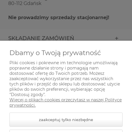
80-112 Gdańsk
Nie prowadzimy sprzedaży stacjonarnej!
SKŁADANIE ZAMÓWIEŃ
Dbamy o Twoją prywatność
INFORMACJE
Pliki cookies i pokrewne im technologie umożliwiają
poprawne działanie strony i pomagają nam
ODWIEDŹ NAS NA
dostosować ofertę do Twoich potrzeb. Możesz
zaakceptować wykorzystanie przez nas wszystkich
tych plików i przejść do sklepu lub dostosować użycie
plików do swoich preferencji, wybierając opcję
"Dostosuj zgody".
Więcej o plikach cookies przeczytasz w naszej Polityce
prywatności.
zaakceptuj tylko niezbędne