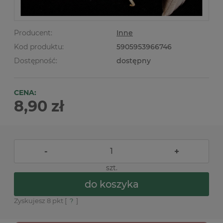
Producent:
Inne
Kod produktu:
5905953966746
Dostępność:
dostępny
CENA:
8,90 zł
-
+
szt.
do koszyka
Zyskujesz
8
pkt [
?
]