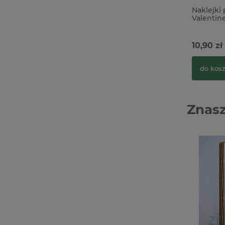
Naklejki
Valentine
10,90 zł
do kos
Znasz