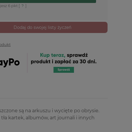
jesz
6
pkt [
?
]
Dodaj do swojej listy życzeń
rodukt
zone są na arkuszu i wycięte po obrysie.
a kartek, albumów, art journali i innych