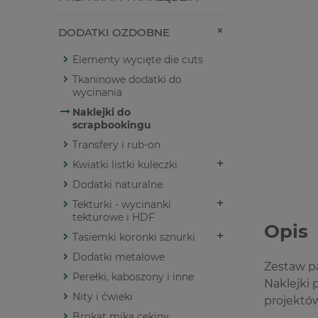
DODATKI OZDOBNE
Elementy wycięte die cuts
Tkaninowe dodatki do
wycinania
Naklejki do
scrapbookingu
Transfery i rub-on
Kwiatki listki kuleczki
Dodatki naturalne
Tekturki - wycinanki
tekturowe i HDF
Opis
Tasiemki koronki sznurki
Dodatki metalowe
Zestaw pa
Perełki, kaboszony i inne
Naklejki 
Nity i ćwieki
projektó
Brokat mika cekiny