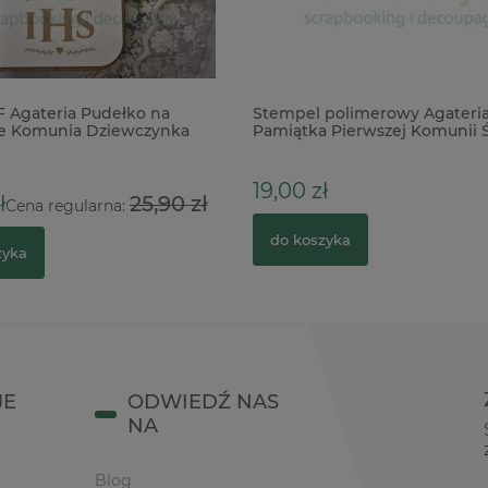
 Agateria Pudełko na
Stempel polimerowy Agateria
ze Komunia Dziewczynka
Pamiątka Pierwszej Komunii 
19,00 zł
ł
25,90 zł
Cena regularna:
do koszyka
zyka
JE
ODWIEDŹ NAS
NA
Blog