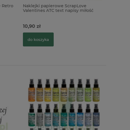
 Retro
Naklejki papierowe ScrapLove
Valentines ATC text napisy miłość
love
10,90 zł
do koszyka