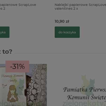
 papierowe ScrapLove
Naklejki papierowe ScrapLove
s 2
valentines 2 x
10,90 zł
zyka
do koszyka
 to?
-31%