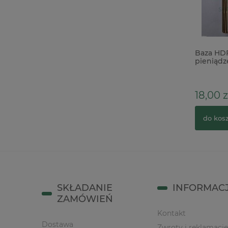
Wycinanka Wycinanka Komunia
Baza HDF
Kielich 3D wz. 1
pieniąd
20cm
6,90 zł
18,00 z
do koszyka
do kos
SKŁADANIE
INFORMAC
ZAMÓWIEŃ
Kontakt
Dostawa
Zwroty i reklamacje