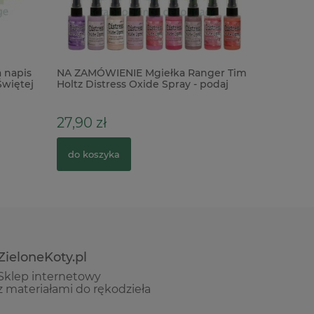
 napis
NA ZAMÓWIENIE Mgiełka Ranger Tim
Gumki za
Świętej
Holtz Distress Oxide Spray - podaj
albumów 1
kolor
27,90 zł
5,90 zł
do koszyka
do kosz
ZieloneKoty.pl
Sklep internetowy
z materiałami do rękodzieła