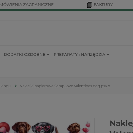
MÓWIENIA ZAGRANICZNE
FAKTURY
DODATKI OZDOBNE
PREPARATY i NARZĘDZIA
okingu
Naklejki papierowe ScrapLove Valentines dog psy x
Nakle