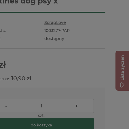
tines dog psy x
ScrapLove
tu:
1003277-PAP
ć:
dostępny
Lista życzeń
zł
10,90 zł
arna:
-
+
szt.
do koszyka