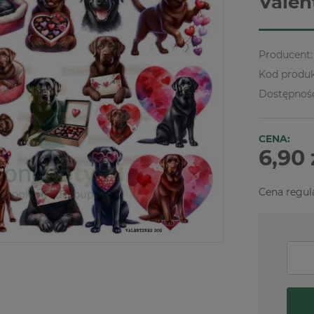
Valen
Producent:
Kod produk
Dostępnoś
CENA:
6,90 
Cena regul