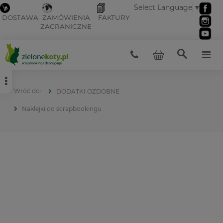
Select Language
▼
DOSTAWA
ZAMÓWIENIA
FAKTURY
ZAGRANICZNE
DODATKI OZDOBNE
Naklejki do scrapbookingu