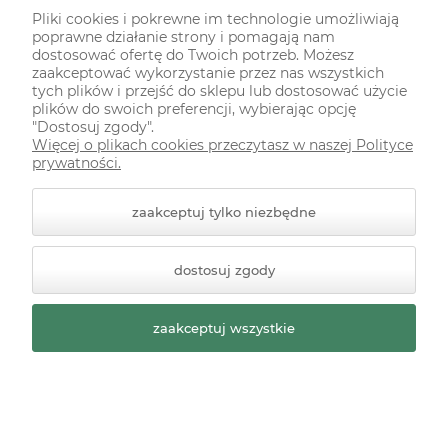
Pliki cookies i pokrewne im technologie umożliwiają
poprawne działanie strony i pomagają nam
ODWIEDŹ NAS NA
dostosować ofertę do Twoich potrzeb. Możesz
zaakceptować wykorzystanie przez nas wszystkich
tych plików i przejść do sklepu lub dostosować użycie
plików do swoich preferencji, wybierając opcję
"Dostosuj zgody".
Więcej o plikach cookies przeczytasz w naszej Polityce
prywatności.
zaakceptuj tylko niezbędne
© 2026 zielonekoty.pl. Wszelkie prawa zastrzeżone.
dostosuj zgody
Styl graficzny ShopGadget.pl
Sklep internetowy Shoper
Premium
zaakceptuj wszystkie