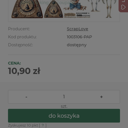
Producent:
ScrapLove
Kod produktu:
1003106-PAP
Dostępność:
dostępny
CENA:
10,90 zł
-
+
szt.
do koszyka
Zyskujesz
10
pkt [
?
]