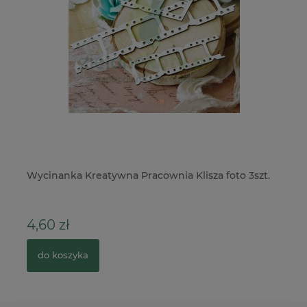
Wycinanka Kreatywna Pracownia Klisza foto 3szt.
Ma
sa
4,60 zł
4
do koszyka