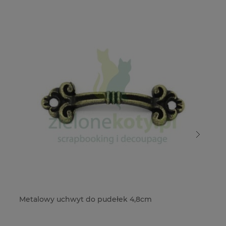
Metalowy uchwyt do pudełek 4,8cm
Me