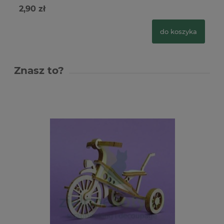
2,90 zł
5,
do koszyka
Znasz to?