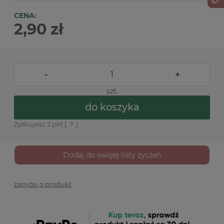
CENA:
2,90 zł
-
+
szt.
do koszyka
Zyskujesz
2
pkt [
?
]
Dodaj do swojej listy życzeń
zapytaj o produkt