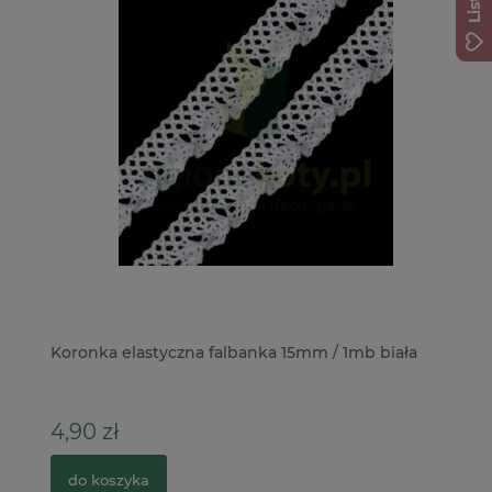
s
Koronka elastyczna falbanka 15mm / 1mb biała
Fo
4,90 zł
17
do koszyka