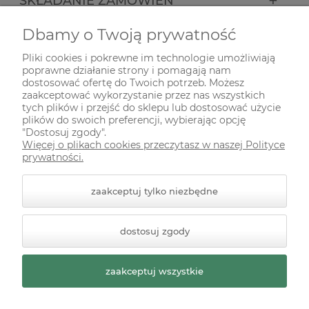
SKŁADANIE ZAMÓWIEŃ
Dbamy o Twoją prywatność
INFORMACJE
Pliki cookies i pokrewne im technologie umożliwiają
poprawne działanie strony i pomagają nam
ODWIEDŹ NAS NA
dostosować ofertę do Twoich potrzeb. Możesz
zaakceptować wykorzystanie przez nas wszystkich
tych plików i przejść do sklepu lub dostosować użycie
plików do swoich preferencji, wybierając opcję
"Dostosuj zgody".
Więcej o plikach cookies przeczytasz w naszej Polityce
prywatności.
zaakceptuj tylko niezbędne
© 2026 zielonekoty.pl. Wszelkie prawa zastrzeżone.
dostosuj zgody
Styl graficzny ShopGadget.pl
Sklep internetowy Shoper
Premium
zaakceptuj wszystkie