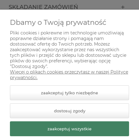
SKŁADANIE ZAMÓWIEŃ
Dbamy o Twoją prywatność
INFORMACJE
Pliki cookies i pokrewne im technologie umożliwiają
poprawne działanie strony i pomagają nam
ODWIEDŹ NAS NA
dostosować ofertę do Twoich potrzeb. Możesz
zaakceptować wykorzystanie przez nas wszystkich
tych plików i przejść do sklepu lub dostosować użycie
plików do swoich preferencji, wybierając opcję
"Dostosuj zgody".
Więcej o plikach cookies przeczytasz w naszej Polityce
prywatności.
zaakceptuj tylko niezbędne
© 2026 zielonekoty.pl. Wszelkie prawa zastrzeżone.
dostosuj zgody
Styl graficzny ShopGadget.pl
Sklep internetowy Shoper
Premium
zaakceptuj wszystkie