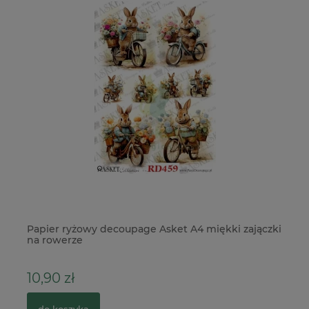
Papier ryżowy decoupage Asket A4 miękki zajączki
Na
na rowerze
m
10,90 zł
2
do koszyka