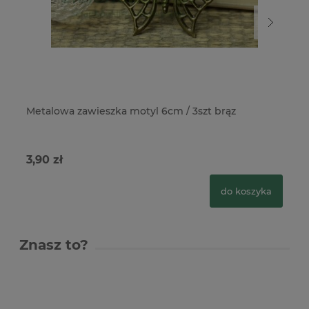
Metalowa zawieszka motyl 6cm / 3szt brąz
Me
3,90 zł
4,
do koszyka
Znasz to?