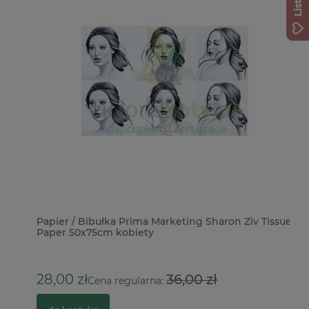
Papier / Bibułka Prima Marketing Sharon Ziv Tissue
Pa
Paper 50x75cm kobiety
na
1
28,00 zł
36,00 zł
Cena regularna: