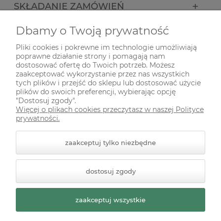
SKŁADANIE ZAMÓWIEŃ
Dbamy o Twoją prywatność
INFORMACJE
Pliki cookies i pokrewne im technologie umożliwiają
poprawne działanie strony i pomagają nam
ODWIEDŹ NAS NA
dostosować ofertę do Twoich potrzeb. Możesz
zaakceptować wykorzystanie przez nas wszystkich
tych plików i przejść do sklepu lub dostosować użycie
plików do swoich preferencji, wybierając opcję
"Dostosuj zgody".
Więcej o plikach cookies przeczytasz w naszej Polityce
prywatności.
zaakceptuj tylko niezbędne
© 2026 zielonekoty.pl. Wszelkie prawa zastrzeżone.
dostosuj zgody
Styl graficzny ShopGadget.pl
Sklep internetowy Shoper
Premium
zaakceptuj wszystkie