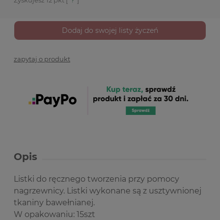
Zyskujesz
12
pkt [
?
]
Dodaj do swojej listy życzeń
zapytaj o produkt
Opis
Listki do ręcznego tworzenia przy pomocy
nagrzewnicy. Listki wykonane są z usztywnionej
tkaniny bawełnianej.
W opakowaniu: 15szt