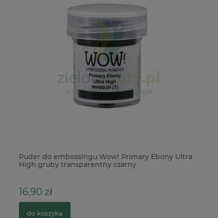
Puder do embossingu Wow! Primary Ebony Ultra
Me
High gruby transparentny czarny
ko
16,90 zł
3
do koszyka