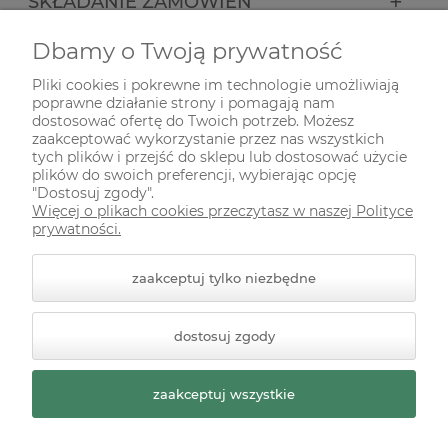
SKŁADANIE ZAMÓWIEŃ
Dbamy o Twoją prywatność
INFORMACJE
Pliki cookies i pokrewne im technologie umożliwiają
poprawne działanie strony i pomagają nam
ODWIEDŹ NAS NA
dostosować ofertę do Twoich potrzeb. Możesz
zaakceptować wykorzystanie przez nas wszystkich
tych plików i przejść do sklepu lub dostosować użycie
plików do swoich preferencji, wybierając opcję
"Dostosuj zgody".
Więcej o plikach cookies przeczytasz w naszej Polityce
prywatności.
zaakceptuj tylko niezbędne
© 2026 zielonekoty.pl. Wszelkie prawa zastrzeżone.
dostosuj zgody
Styl graficzny ShopGadget.pl
Sklep internetowy Shoper
Premium
zaakceptuj wszystkie