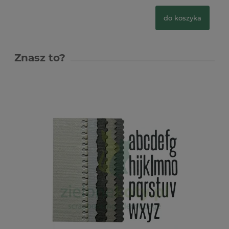
do koszyka
Znasz to?