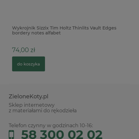
Wykrojnik Sizzix Tim Holtz Thinlits Vault Edges
Pu
bordery notes alfabet
74,00 zł
5
do koszyka
ZieloneKoty.pl
Sklep internetowy
z materiałami do rękodzieła
Telefon czynny w godzinach 10-16:
58 300 02 02