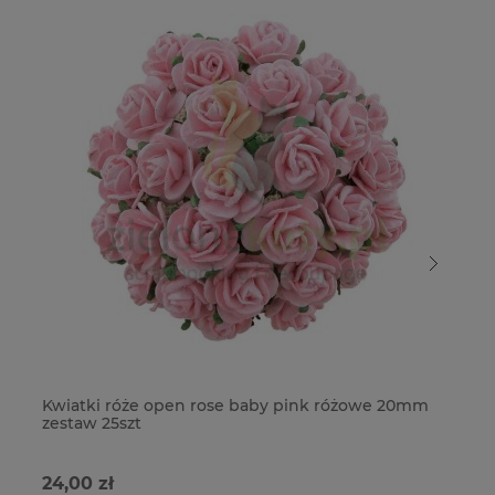
Kwiatki róże open rose baby pink różowe 20mm
Kw
zestaw 25szt
ja
24,00 zł
18