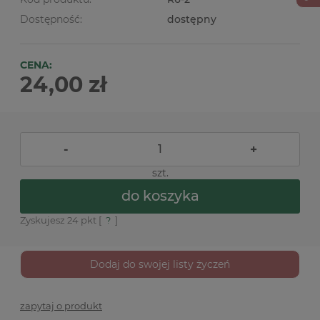
Dostępność:
dostępny
CENA:
24,00 zł
-
+
szt.
do koszyka
Zyskujesz
24
pkt [
?
]
Dodaj do swojej listy życzeń
zapytaj o produkt