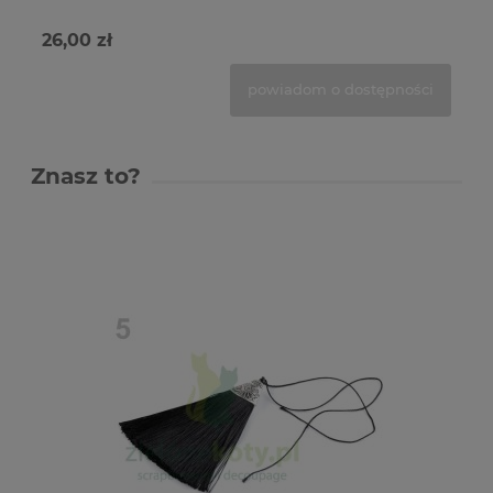
26,00 zł
19
powiadom o dostępności
Znasz to?