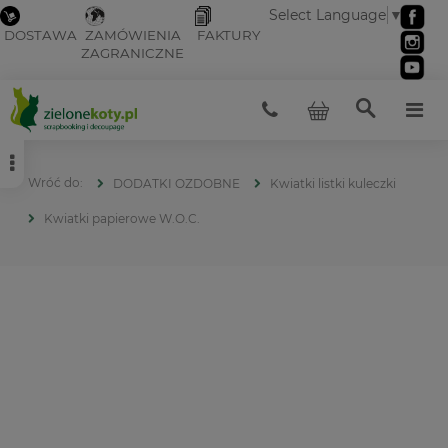
Select Language
▼
DOSTAWA
ZAMÓWIENIA
FAKTURY
ZAGRANICZNE
DODATKI OZDOBNE
Kwiatki listki kuleczki
Kwiatki papierowe W.O.C.