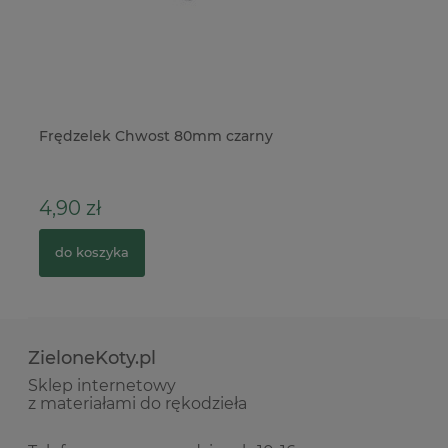
ne
Frędzelek Chwost 80mm czarny
Sz
łą
4,90 zł
3
do koszyka
ZieloneKoty.pl
Sklep internetowy
z materiałami do rękodzieła