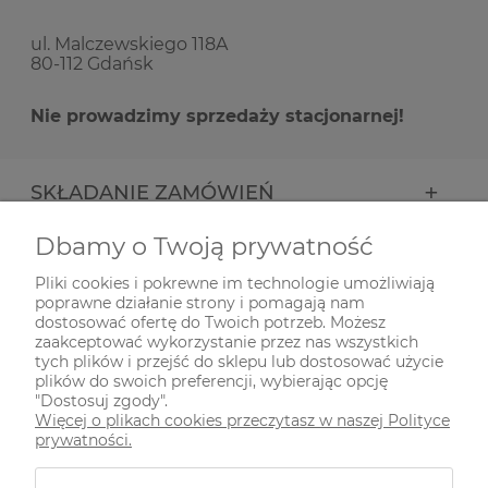
ul. Malczewskiego 118A
80-112 Gdańsk
Nie prowadzimy sprzedaży stacjonarnej!
SKŁADANIE ZAMÓWIEŃ
Dbamy o Twoją prywatność
INFORMACJE
Pliki cookies i pokrewne im technologie umożliwiają
poprawne działanie strony i pomagają nam
ODWIEDŹ NAS NA
dostosować ofertę do Twoich potrzeb. Możesz
zaakceptować wykorzystanie przez nas wszystkich
tych plików i przejść do sklepu lub dostosować użycie
plików do swoich preferencji, wybierając opcję
"Dostosuj zgody".
Więcej o plikach cookies przeczytasz w naszej Polityce
prywatności.