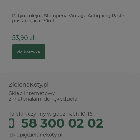
Patyna olejna Stamperia Vintage Antiquing Paste
Wy
postarzająca 170ml
ko
53,90 zł
9
do koszyka
ZieloneKoty.pl
Sklep internetowy
z materiałami do rękodzieła
Telefon czynny w godzinach 10-16:
58 300 02 02