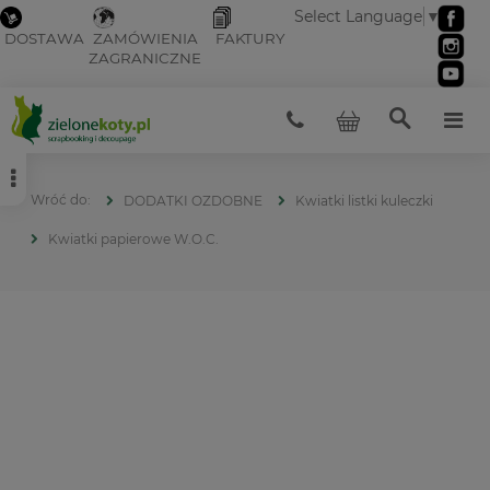
Select Language
▼
DOSTAWA
ZAMÓWIENIA
FAKTURY
ZAGRANICZNE
DODATKI OZDOBNE
Kwiatki listki kuleczki
Kwiatki papierowe W.O.C.