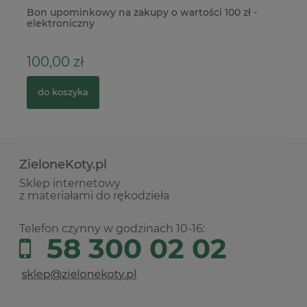
Bon upominkowy na zakupy o wartości 100 zł -
St
elektroniczny
Pi
100,00 zł
1
do koszyka
ZieloneKoty.pl
Sklep internetowy
z materiałami do rękodzieła
Telefon czynny w godzinach 10-16:
58 300 02 02