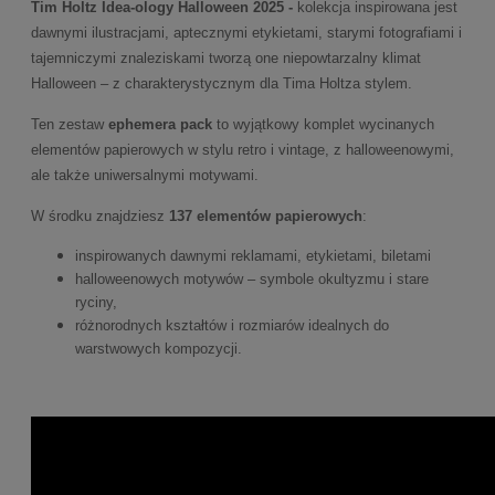
Tim Holtz Idea-ology Halloween 2025 -
kolekcja inspirowana jest
dawnymi ilustracjami, aptecznymi etykietami, starymi fotografiami i
tajemniczymi znaleziskami tworzą one niepowtarzalny klimat
Halloween – z charakterystycznym dla Tima Holtza stylem.
Ten zestaw
ephemera pack
to wyjątkowy komplet wycinanych
elementów papierowych w stylu retro i vintage, z halloweenowymi,
ale także uniwersalnymi motywami.
W środku znajdziesz
137 elementów papierowych
:
inspirowanych dawnymi reklamami, etykietami, biletami
halloweenowych motywów – symbole okultyzmu i stare
ryciny,
różnorodnych kształtów i rozmiarów idealnych do
warstwowych kompozycji.