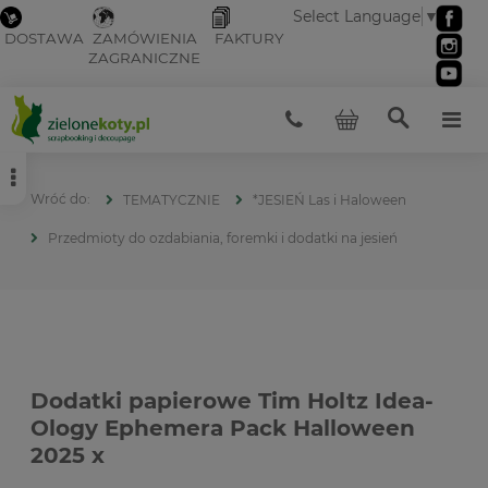
Select Language
▼
DOSTAWA
ZAMÓWIENIA
FAKTURY
ZAGRANICZNE
TEMATYCZNIE
*JESIEŃ Las i Haloween
Przedmioty do ozdabiania, foremki i dodatki na jesień
Dodatki papierowe Tim Holtz Idea-
Ology Ephemera Pack Halloween
2025 x