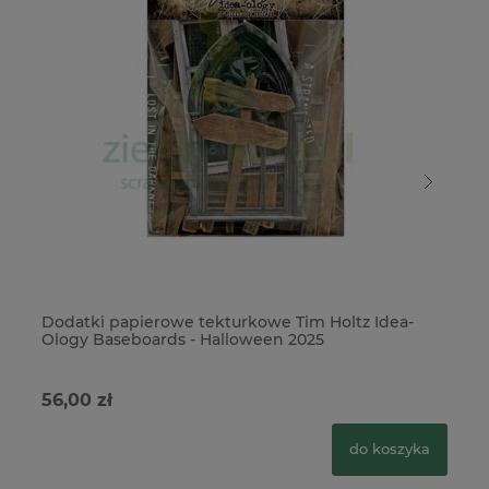
Dodatki papierowe tekturkowe Tim Holtz Idea-
Do
Ology Baseboards - Halloween 2025
an
56,00 zł
59
do koszyka