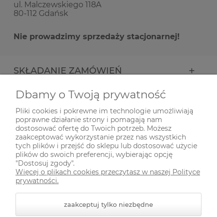
ul. Malczewskiego 118A
80-112 Gdańsk
Nie prowadzimy sprzedaży stacjonarnej!
SKŁADANIE ZAMÓWIEŃ
Dbamy o Twoją prywatność
INFORMACJE
Pliki cookies i pokrewne im technologie umożliwiają
poprawne działanie strony i pomagają nam
ODWIEDŹ NAS NA
dostosować ofertę do Twoich potrzeb. Możesz
zaakceptować wykorzystanie przez nas wszystkich
tych plików i przejść do sklepu lub dostosować użycie
plików do swoich preferencji, wybierając opcję
"Dostosuj zgody".
Więcej o plikach cookies przeczytasz w naszej Polityce
prywatności.
zaakceptuj tylko niezbędne