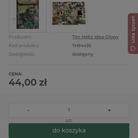
Lista życzeń
Producent:
Tim Holtz Idea-Ology
Kod produktu:
TH94435
Dostępność:
dostępny
CENA:
44,00 zł
-
+
szt.
do koszyka