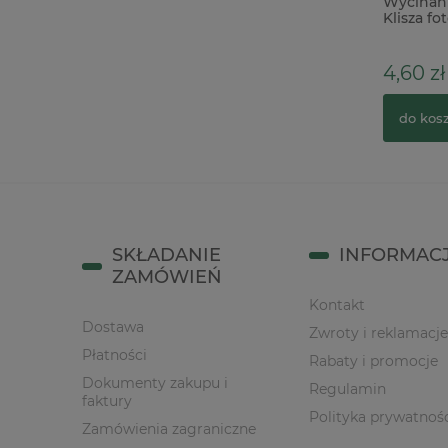
Pudełko drewniane szkatułka książka
Wycinan
duża 21x27,5cm
Klisza fot
48,00 zł
4,60 zł
do koszyka
do kos
SKŁADANIE
INFORMAC
ZAMÓWIEŃ
Kontakt
Dostawa
Zwroty i reklamacje
Płatności
Rabaty i promocje
Dokumenty zakupu i
Regulamin
faktury
Polityka prywatnoś
Zamówienia zagraniczne