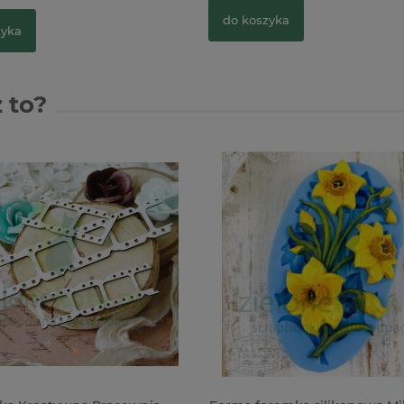
do koszyka
zyka
 to?