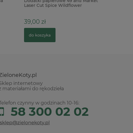
la
Dodatki papierowe 49 and Market
Baza cera
Laser Cut Spice Wildflower
serce ma
39,00 zł
19,90 zł
do koszyka
do kosz
ZieloneKoty.pl
Sklep internetowy
z materiałami do rękodzieła
Telefon czynny w godzinach 10-16:
58 300 02 02