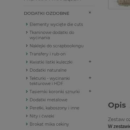
DODATKI OZDOBNE
Elementy wycięte die cuts
Tkaninowe dodatki do
wycinania
Naklejki do scrapbookingu
Transfery i rub-on
Kwiatki listki kuleczki
Dodatki naturalne
Tekturki - wycinanki
tekturowe i HDF
Tasiemki koronki sznurki
Dodatki metalowe
Opis
Perełki, kaboszony i inne
Nity i ćwieki
Zestaw oz
Brokat mika cekiny
W zestawi