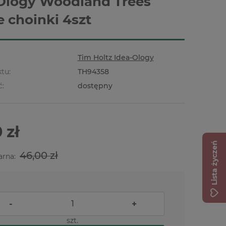
Ology Woodland Trees
e choinki 4szt
Tim Holtz Idea-Ology
tu:
TH94358
ć:
dostępny
 zł
Lista życzeń
46,00 zł
arna:
-
+
szt.