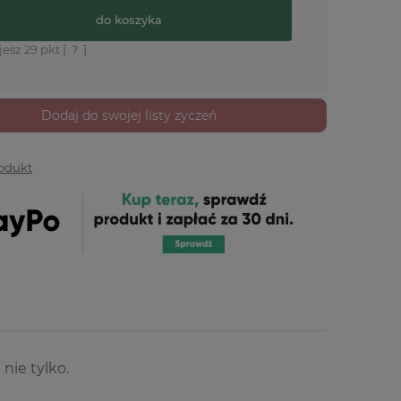
do koszyka
jesz
29
pkt [
?
]
Dodaj do swojej listy życzeń
rodukt
nie tylko.