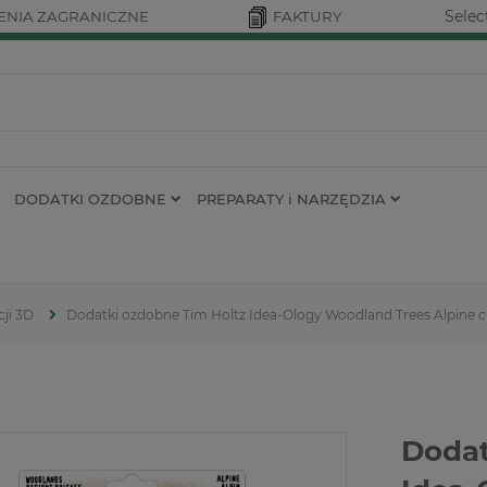
Selec
NIA ZAGRANICZNE
FAKTURY
DODATKI OZDOBNE
PREPARATY i NARZĘDZIA
ji 3D
Dodatki ozdobne Tim Holtz Idea-Ology Woodland Trees Alpine c
Dodat