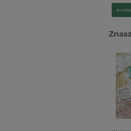
do kos
Znasz