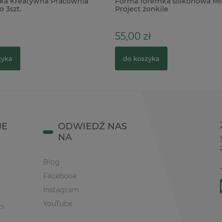
ka Kreatywna Pracownia
Forma foremka silikonowa Mi
o 3szt.
Project żonkile
55,00 zł
zyka
do koszyka
JE
ODWIEDŹ NAS
NA
Blog
Facebook
Instagram
YouTube
ci