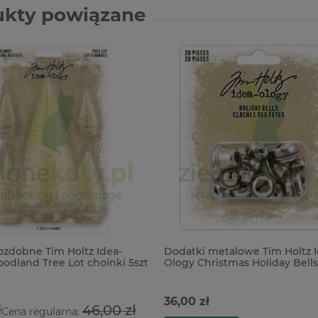
ukty powiązane
ozdobne Tim Holtz Idea-
Dodatki metalowe Tim Holtz I
odland Tree Lot choinki 5szt
Ology Christmas Holiday Bells
dzwonki x
36,00 zł
ł
46,00 zł
Cena regularna: