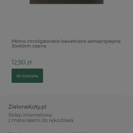
a
Płótno introligatorskie bawełniane samoprzylepne
NA
30x60cm czarne
In
12,90 zł
1
do koszyka
ZieloneKoty.pl
Sklep internetowy
z materiałami do rękodzieła