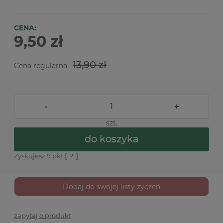
CENA:
9,50 zł
13,90 zł
Cena regularna:
-
+
szt.
do koszyka
Zyskujesz
9
pkt [
?
]
Dodaj do swojej listy życzeń
zapytaj o produkt