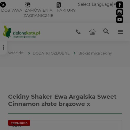
Select Language
▼
DOSTAWA
ZAMÓWIENIA
FAKTURY
ZAGRANICZNE
DODATKI OZDOBNE
Brokat mika cekiny
Cekiny Shaker Ewa Argalska Sweet
Cinnamon złote brązowe x
PROMOCJA
-32%