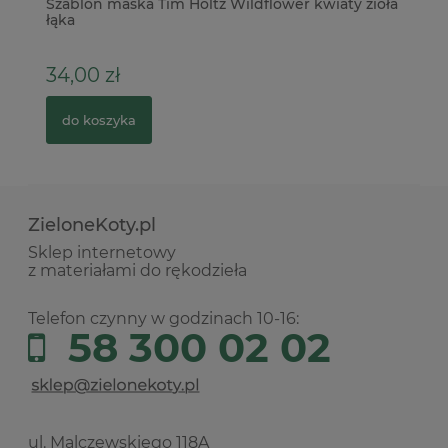
Szablon maska Tim Holtz Wildflower kwiaty zioła
Pu
łąka
21
34,00 zł
4
do koszyka
ZieloneKoty.pl
Sklep internetowy
z materiałami do rękodzieła
Telefon czynny w godzinach 10-16:
58 300 02 02
ul. Malczewskiego 118A