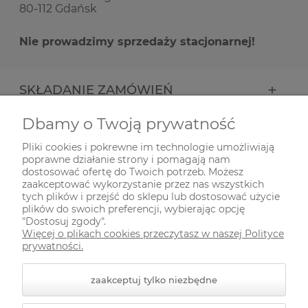
80-112 Gdańsk
Nie prowadzimy sprzedaży stacjonarnej!
SKŁADANIE ZAMÓWIEŃ
Dbamy o Twoją prywatność
INFORMACJE
Pliki cookies i pokrewne im technologie umożliwiają
poprawne działanie strony i pomagają nam
ODWIEDŹ NAS NA
dostosować ofertę do Twoich potrzeb. Możesz
zaakceptować wykorzystanie przez nas wszystkich
tych plików i przejść do sklepu lub dostosować użycie
plików do swoich preferencji, wybierając opcję
"Dostosuj zgody".
Więcej o plikach cookies przeczytasz w naszej Polityce
prywatności.
zaakceptuj tylko niezbędne