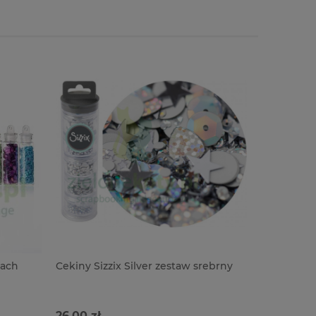
tach
Cekiny Sizzix Silver zestaw srebrny
Cekiny Si
różowo-zł
26,00 zł
26,00 zł