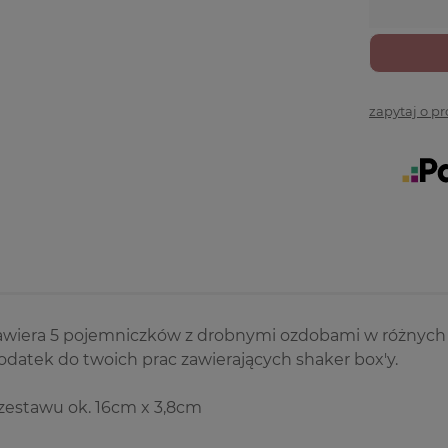
zapytaj o p
awiera 5 pojemniczków z drobnymi ozdobami w różnych 
odatek do twoich prac zawierających shaker box'y.
zestawu ok. 16cm x 3,8cm