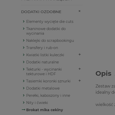
DODATKI OZDOBNE
Elementy wycięte die cuts
Tkaninowe dodatki do
wycinania
Naklejki do scrapbookingu
Transfery i rub-on
Kwiatki listki kuleczki
Dodatki naturalne
Tekturki - wycinanki
Opis
tekturowe i HDF
Tasiemki koronki sznurki
Zestaw z
Dodatki metalowe
idealny d
Perełki, kaboszony i inne
Nity i ćwieki
wielkość 
Brokat mika cekiny