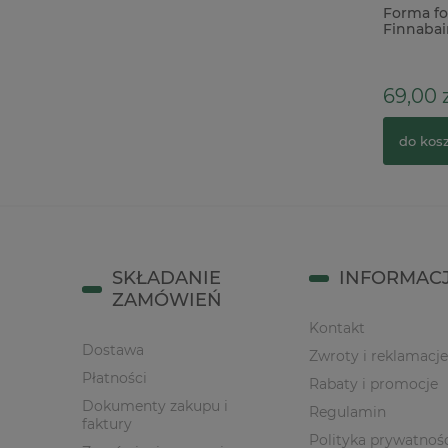
Folia do złoceń w rolce Stamperia
Forma fo
srebrna
Finnabai
kobiet r
19,90 zł
26,00 zł
69,00 z
Cena regularna:
do koszyka
do kos
SKŁADANIE
INFORMAC
ZAMÓWIEŃ
Kontakt
Dostawa
Zwroty i reklamacje
Płatności
Rabaty i promocje
Dokumenty zakupu i
Regulamin
faktury
Polityka prywatnoś