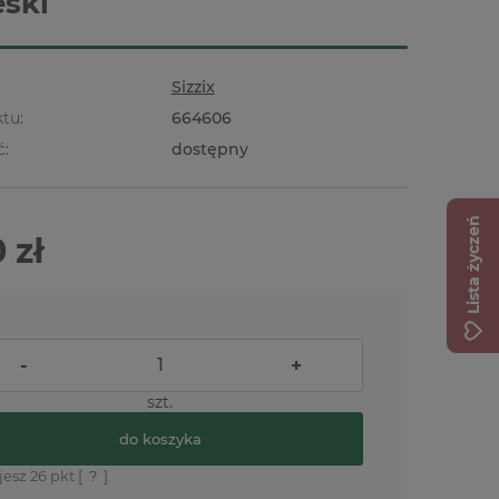
eski
Sizzix
tu:
664606
ć:
dostępny
Lista życzeń
 zł
-
+
szt.
do koszyka
jesz
26
pkt [
?
]