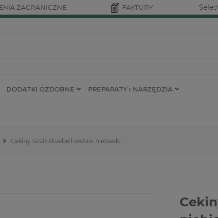
Selec
NIA ZAGRANICZNE
FAKTURY
DODATKI OZDOBNE
PREPARATY i NARZĘDZIA
Cekiny Sizzix Bluebell zestaw niebieski
Cekin