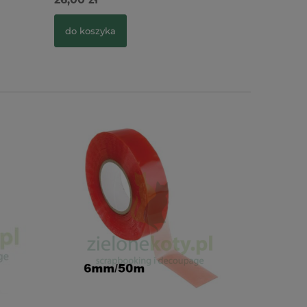
do koszyka
do kosz