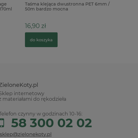
age
Taśma klejąca dwustronna PET 6mm /
Stempel +
 170ml
50m bardzo mocna
Framelits
16,90 zł
108,00 
do koszyka
do kosz
ZieloneKoty.pl
Sklep internetowy
z materiałami do rękodzieła
Telefon czynny w godzinach 10-16:
58 300 02 02