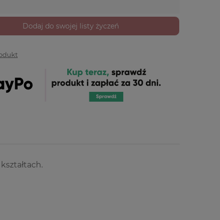
Dodaj do swojej listy życzeń
rodukt
kształtach.