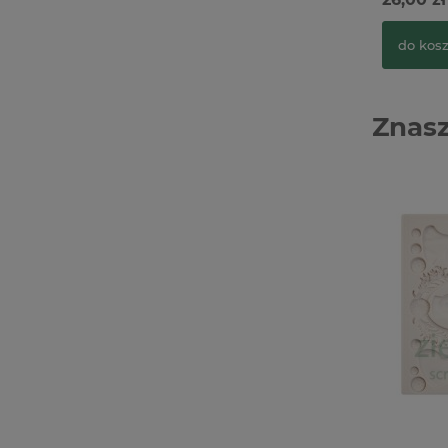
do kos
Znasz