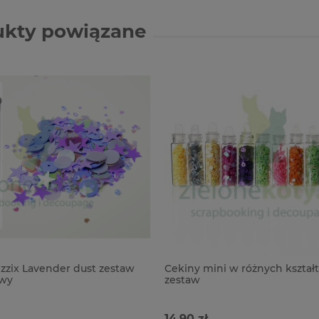
ukty powiązane
izzix Lavender dust zestaw
Cekiny mini w różnych kształ
wy
zestaw
14,90 zł