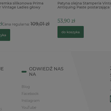
remka silikonowa Prima
Patyna olejna Stamperia Vint
r Vintage Ladies głowy
Antiquing Paste postarzająca
amka
53,90 zł
ł
109,01 zł
Cena regularna:
do koszyka
zyka
JE
ODWIEDŹ NAS
NA
Blog
Facebook
Instagram
YouTube
ci