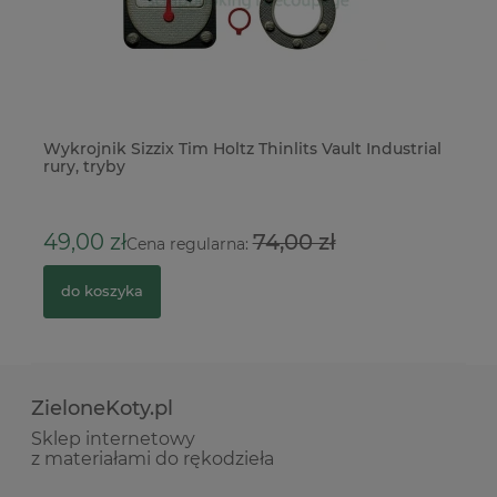
Wykrojnik Sizzix Tim Holtz Thinlits Vault Industrial
Do
rury, tryby
Sw
3
49,00 zł
74,00 zł
Cena regularna:
do koszyka
ZieloneKoty.pl
Sklep internetowy
z materiałami do rękodzieła