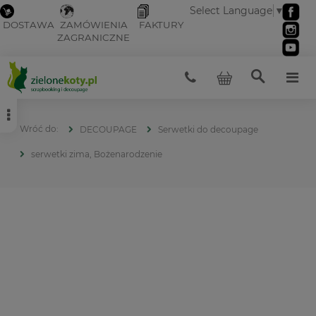
Select Language
▼
DOSTAWA
ZAMÓWIENIA
FAKTURY
ZAGRANICZNE
DECOUPAGE
Serwetki do decoupage
serwetki zima, Bożenarodzenie