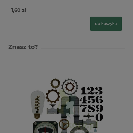
1,60 zł
1,
do koszyka
Znasz to?