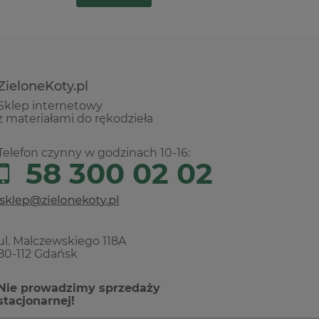
ZieloneKoty.pl
Sklep internetowy
z materiałami do rękodzieła
Telefon czynny w godzinach 10-16:
58 300 02 02
ul. Malczewskiego 118A
80-112 Gdańsk
Nie prowadzimy sprzedaży
stacjonarnej!