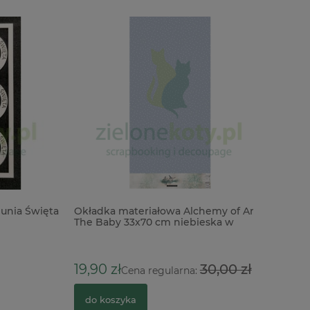
a Święta
Okładka materiałowa Alchemy of Art
The Baby 33x70 cm niebieska w
kropki
19,90 zł
30,00 zł
Cena regularna:
do koszyka