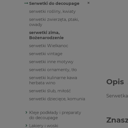
Serwetki do decoupage
serwetki rośliny, kwiaty
serwetki zwierzęta, ptaki,
owady
serwetki zima,
Bożenarodzenie
serwetki Wielkanoc
serwetki vintage
serwetki inne motywy
serwetki ornamenty, tło
serwetki kulinarne kawa
Opis
herbata wino
serwetki ślub, miłość
Serwetka
serwetki dziecięce, komunia
Kleje podkłady i preparaty
do decoupage
Znasz
Lakiery i woski