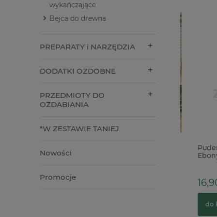
wykańczające
Bejca do drewna
PREPARATY i NARZĘDZIA
DODATKI OZDOBNE
PRZEDMIOTY DO
OZDABIANIA
*W ZESTAWIE TANIEJ
tanicals
Forma foremka silikonowa Mila
Puder d
Nowości
Project Nest Stands gniazda
Ebony Ul
podstawki
transpar
Promocje
64,90 zł
16,90 z
do koszyka
do kos