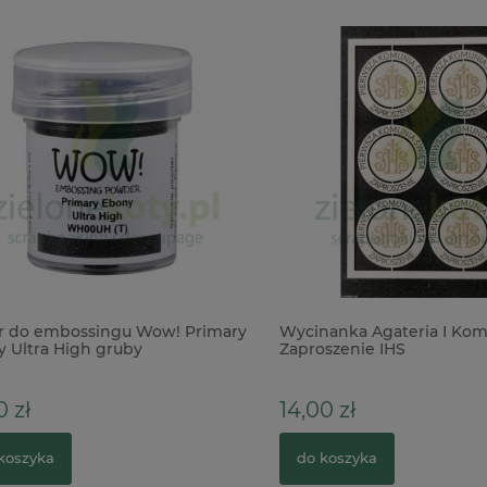
o embossingu Wow! Primary
Wycinanka Agateria I Komuni
tra High gruby
Zaproszenie IHS
entny czarny
ł
14,00 zł
zyka
do koszyka