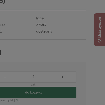
5)
Inne
Lista życzeń
tu:
275b3
ć:
dostępny
ł
-
+
szt.
do koszyka
jesz
1
pkt [
?
]