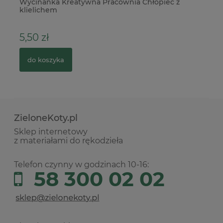
es
Wycinanka Kreatywna Pracownia Chłopiec z
Pa
klielichem
po
5,50 zł
5
do koszyka
ZieloneKoty.pl
Sklep internetowy
z materiałami do rękodzieła
Telefon czynny w godzinach 10-16:
58 300 02 02