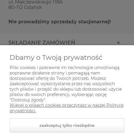
ul. Malczewskiego 118A
80-112 Gdańsk
Nie prowadzimy sprzedaży stacjonarnej!
SKŁADANIE ZAMÓWIEŃ
Dbamy o Twoją prywatność
INFORMACJE
Pliki cookies i pokrewne im technologie umożliwiają
poprawne działanie strony i pomagają nam
ODWIEDŹ NAS NA
dostosować ofertę do Twoich potrzeb. Możesz
zaakceptować wykorzystanie przez nas wszystkich
tych plików i przejść do sklepu lub dostosować użycie
plików do swoich preferencji, wybierając opcję
"Dostosuj zgody".
Więcej o plikach cookies przeczytasz w naszej Polityce
prywatności.
zaakceptuj tylko niezbędne