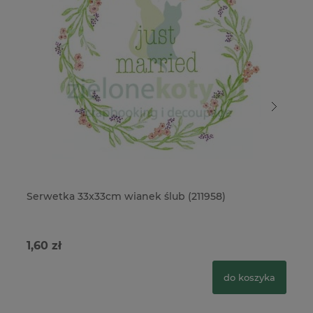
Serwetka 33x33cm wianek ślub (211958)
Se
1,60 zł
1,
do koszyka