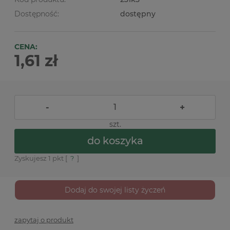
Dostępność:
dostępny
CENA:
1,61 zł
-
+
szt.
do koszyka
Zyskujesz
1
pkt [
?
]
Dodaj do swojej listy życzeń
zapytaj o produkt