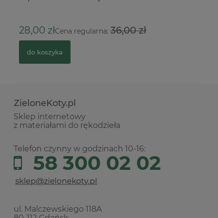
2
28,00 zł
36,00 zł
Cena regularna:
do koszyka
ZieloneKoty.pl
Sklep internetowy
z materiałami do rękodzieła
Telefon czynny w godzinach 10-16:
58 300 02 02
ul. Malczewskiego 118A
80-112 Gdańsk