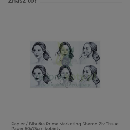
Znasz to?
y
Papier / Bibułka Prima Marketing Sharon Ziv Tissue
Pu
Paper 50x75cm kobiety
pr