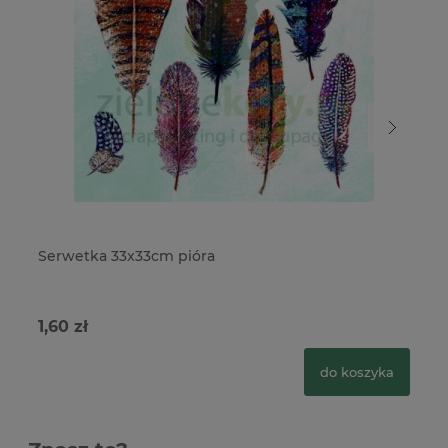
Serwetka 33x33cm pióra
Me
1,60 zł
2,
do koszyka