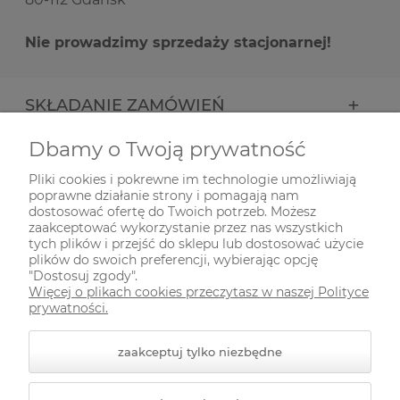
Nie prowadzimy sprzedaży stacjonarnej!
SKŁADANIE ZAMÓWIEŃ
Dbamy o Twoją prywatność
INFORMACJE
Pliki cookies i pokrewne im technologie umożliwiają
poprawne działanie strony i pomagają nam
ODWIEDŹ NAS NA
dostosować ofertę do Twoich potrzeb. Możesz
zaakceptować wykorzystanie przez nas wszystkich
tych plików i przejść do sklepu lub dostosować użycie
plików do swoich preferencji, wybierając opcję
"Dostosuj zgody".
Więcej o plikach cookies przeczytasz w naszej Polityce
prywatności.
zaakceptuj tylko niezbędne
© 2026 zielonekoty.pl. Wszelkie prawa zastrzeżone.