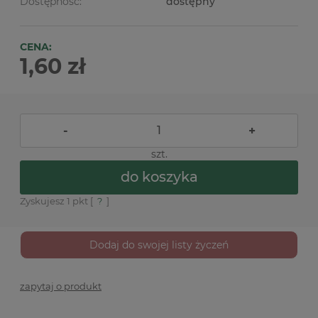
Dostępność:
dostępny
CENA:
1,60 zł
-
+
szt.
do koszyka
Zyskujesz
1
pkt [
?
]
Dodaj do swojej listy życzeń
zapytaj o produkt