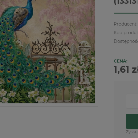
(13313
Producent:
Kod produk
Dostępnoś
CENA:
1,61 z
Zysku