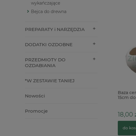
wykańczające
Bejca do drewna
PREPARATY i NARZĘDZIA
DODATKI OZDOBNE
PRZEDMIOTY DO
OZDABIANIA
*W ZESTAWIE TANIEJ
Karton papier brokatowy Srebrny A4 /
Baza cer
Nowości
210g
15cm do 
Promocje
3,90 zł
18,00 z
do koszyka
do kos