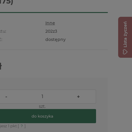
175)
Inne
Lista życzeń
tu:
202z3
ć:
dostępny
ł
-
+
szt.
do koszyka
jesz
1
pkt [
?
]