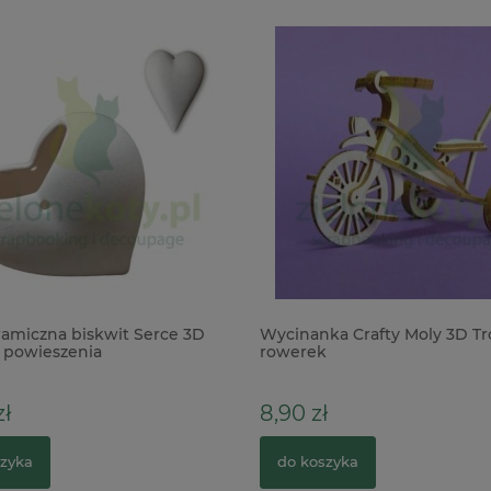
amiczna biskwit Serce 3D
Wycinanka Crafty Moly 3D Tr
powieszenia
rowerek
ł
8,90 zł
zyka
do koszyka