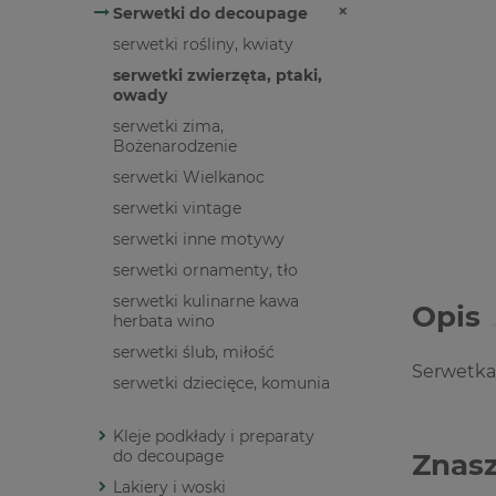
Serwetki do decoupage
serwetki rośliny, kwiaty
serwetki zwierzęta, ptaki,
owady
serwetki zima,
Bożenarodzenie
serwetki Wielkanoc
serwetki vintage
serwetki inne motywy
serwetki ornamenty, tło
serwetki kulinarne kawa
Opis
herbata wino
serwetki ślub, miłość
Serwetka
serwetki dziecięce, komunia
Kleje podkłady i preparaty
do decoupage
Znasz
Lakiery i woski