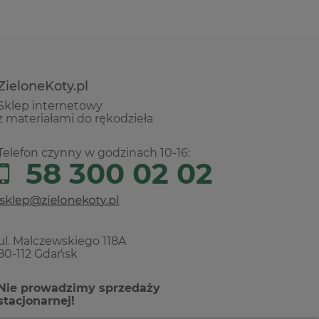
ZieloneKoty.pl
Sklep internetowy
z materiałami do rękodzieła
Telefon czynny w godzinach 10-16:
58 300 02 02
ul. Malczewskiego 118A
80-112 Gdańsk
Nie prowadzimy sprzedaży
stacjonarnej!