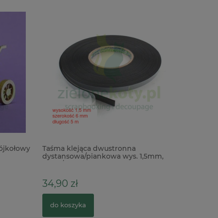
ójkołowy
Taśma klejąca dwustronna
Okładka 
dystansowa/piankowa wys. 1,5mm,
The Baby
6mm/50mb czarna
34,90 zł
19,90 zł
do koszyka
do kosz