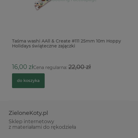
or
Taśma washi AAll & Create #111 25mm 10m Hoppy
Wy
Holidays świąteczne zajączki
13
16,00 zł
22,00 zł
Cena regularna:
do koszyka
ZieloneKoty.pl
Sklep internetowy
z materiałami do rękodzieła