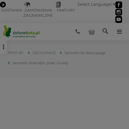
Select Language
▼
DOSTAWA
ZAMÓWIENIA
FAKTURY
ZAGRANICZNE
DECOUPAGE
Serwetki do decoupage
serwetki zwierzęta, ptaki, owady