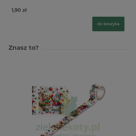
1,90 zł
9,
do koszyka
Znasz to?