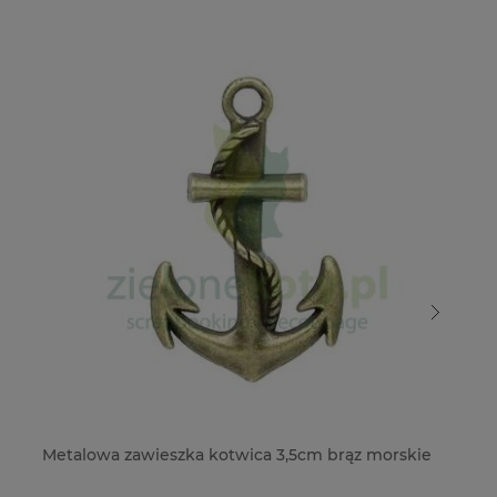
Metalowa zawieszka kotwica 3,5cm brąz morskie
Pa
mo