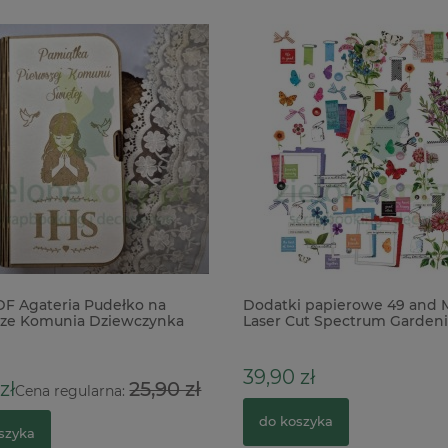
 Agateria Pudełko na
Dodatki papierowe 49 and M
ze Komunia Dziewczynka
Laser Cut Spectrum Gardenia
111szt
39,90 zł
ł
25,90 zł
Cena regularna:
do koszyka
zyka