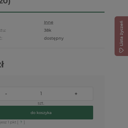
20)
Inne
Lista życzeń
tu:
38k
ć:
dostępny
zł
-
+
szt.
do koszyka
jesz
1
pkt [
?
]