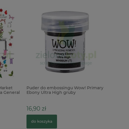
arket
Puder do embossingu Wow! Primary
Taśma was
 General
Ebony Ultra High gruby
10m Hopp
transparentny czarny
zajączki
16,90 zł
16,00 zł
do koszyka
do kosz