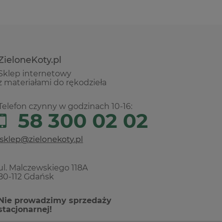
ZieloneKoty.pl
Sklep internetowy
z materiałami do rękodzieła
Telefon czynny w godzinach 10-16:
58 300 02 02
ul. Malczewskiego 118A
80-112 Gdańsk
Nie prowadzimy sprzedaży
stacjonarnej!