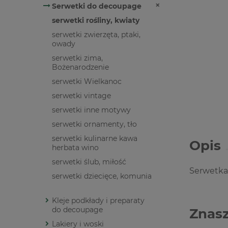
Serwetki do decoupage
serwetki rośliny, kwiaty
serwetki zwierzęta, ptaki,
owady
serwetki zima,
Bożenarodzenie
serwetki Wielkanoc
serwetki vintage
serwetki inne motywy
serwetki ornamenty, tło
serwetki kulinarne kawa
Opis
herbata wino
serwetki ślub, miłość
Serwetka
serwetki dziecięce, komunia
Kleje podkłady i preparaty
do decoupage
Znasz
Lakiery i woski