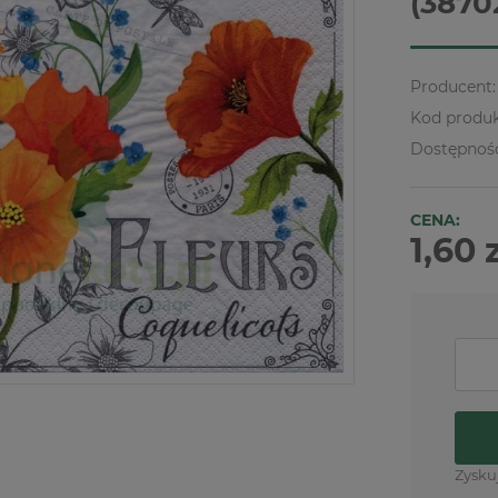
(3870
Producent:
Kod produk
Dostępnoś
CENA:
1,60 
Zysku