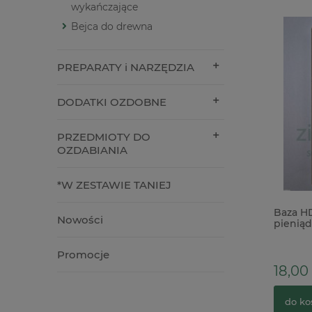
wykańczające
Bejca do drewna
PREPARATY i NARZĘDZIA
DODATKI OZDOBNE
PRZEDMIOTY DO
OZDABIANIA
*W ZESTAWIE TANIEJ
Szablon maska Tim Holtz Wildflower
Baza HDF
Nowości
kwiaty zioła łąka
pieniąd
20cm
Promocje
34,00 zł
18,00 z
do koszyka
do kos