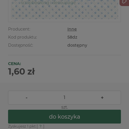
Producent:
Inne
Kod produktu:
58dz
Dostępność:
dostępny
CENA:
1,60 zł
-
+
szt.
do koszyka
Zyskujesz
1
pkt [
?
]