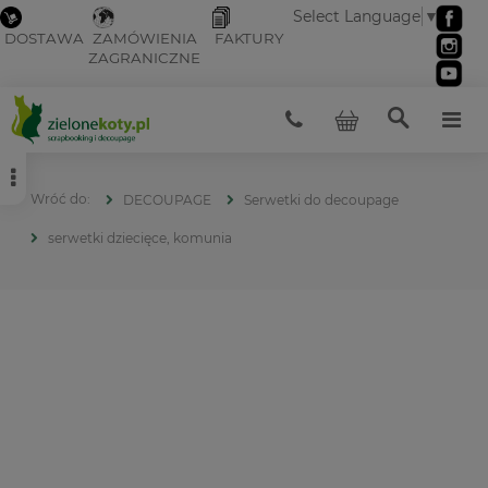
Select Language
▼
DOSTAWA
ZAMÓWIENIA
FAKTURY
ZAGRANICZNE
DECOUPAGE
Serwetki do decoupage
serwetki dziecięce, komunia