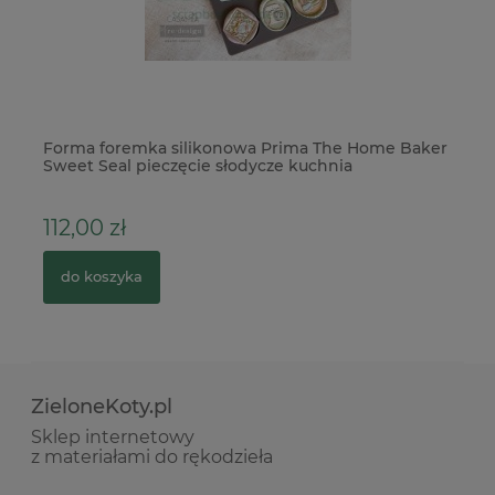
ć
Forma foremka silikonowa Prima The Home Baker
Fo
Sweet Seal pieczęcie słodycze kuchnia
112,00 zł
2
do koszyka
ZieloneKoty.pl
Sklep internetowy
z materiałami do rękodzieła