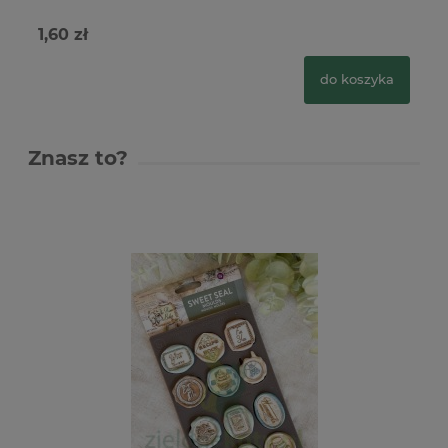
1,60 zł
1,
do koszyka
Znasz to?