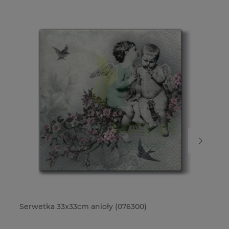
Serwetka 33x33cm anioły (076300)
Se