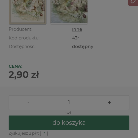
Producent:
Inne
Kod produktu:
43r
Dostępność:
dostępny
CENA:
2,90 zł
-
+
szt.
do koszyka
Zyskujesz
2
pkt [
?
]