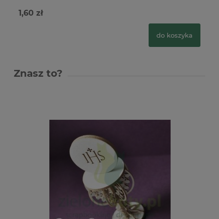
1,60 zł
1,
do koszyka
Znasz to?