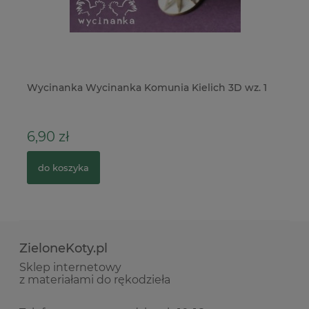
Wycinanka Wycinanka Komunia Kielich 3D wz. 1
Fo
St
6,90 zł
6
do koszyka
ZieloneKoty.pl
Sklep internetowy
z materiałami do rękodzieła