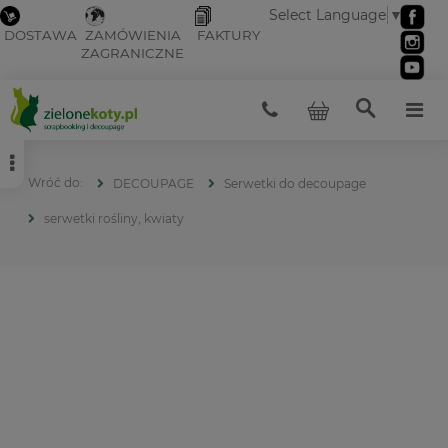
Select Language
▼
DOSTAWA
ZAMÓWIENIA
FAKTURY
ZAGRANICZNE
DECOUPAGE
Serwetki do decoupage
serwetki rośliny, kwiaty