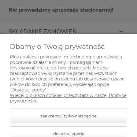
Nie prowadzimy sprzedaży stacjonarnej!
SKŁADANIE ZAMÓWIEŃ
Dbamy o Twoją prywatność
INFORMACJE
Pliki cookies i pokrewne im technologie umożliwiają
poprawne działanie strony i pomagają nam
ODWIEDŹ NAS NA
dostosować ofertę do Twoich potrzeb. Możesz
zaakceptować wykorzystanie przez nas wszystkich
tych plików i przejść do sklepu lub dostosować użycie
plików do swoich preferencji, wybierając opcję
"Dostosuj zgody".
Więcej o plikach cookies przeczytasz w naszej Polityce
prywatności.
zaakceptuj tylko niezbędne
© 2026 zielonekoty.pl. Wszelkie prawa zastrzeżone.
dostosuj zgody