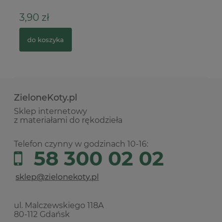
3,90 zł
4
do koszyka
ZieloneKoty.pl
Sklep internetowy
z materiałami do rękodzieła
Telefon czynny w godzinach 10-16:
58 300 02 02
ul. Malczewskiego 118A
80-112 Gdańsk