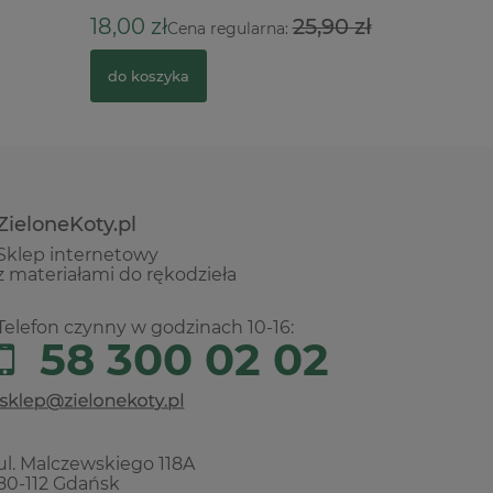
18,00 zł
25,90 zł
28,00 z
Cena regularna:
do koszyka
do kosz
ZieloneKoty.pl
Sklep internetowy
z materiałami do rękodzieła
Telefon czynny w godzinach 10-16:
58 300 02 02
ul. Malczewskiego 118A
80-112 Gdańsk