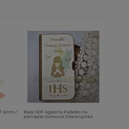
ET 6mm /
Baza HDF Agateria Pudełko na
Papier / 
pieniądze Komunia Dziewczynka
Sharon Z
20cm
kobiety