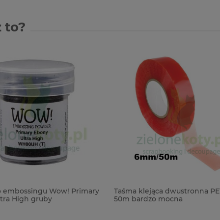
 to?
o embossingu Wow! Primary
Taśma klejąca dwustronna P
tra High gruby
50m bardzo mocna
entny czarny