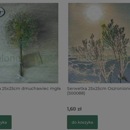
a 25x25cm dmuchawiec mgła
Serwetka 25x25cm Oszronione
)
(500088)
1,60 zł
zyka
do koszyka