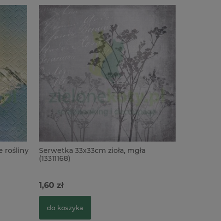
 rośliny
Serwetka 33x33cm zioła, mgła
(13311168)
1,60 zł
do koszyka