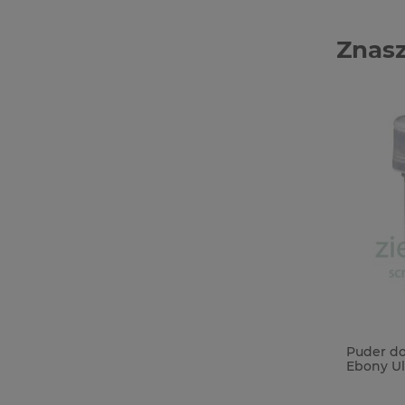
Znasz
Forma foremka silikonowa Prima The
Puder d
Home Baker Sweet Seal pieczęcie
Ebony Ul
słodycze kuchnia
transpar