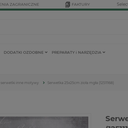
Selec
NIA ZAGRANICZNE
FAKTURY
DODATKI OZDOBNE
PREPARATY i NARZĘDZIA
serwetki inne motywy
Serwetka 25x25cm zioła mgła (12511168)
Serwe