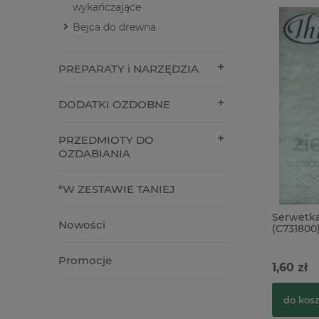
wykańczające
Bejca do drewna
PREPARATY i NARZĘDZIA
DODATKI OZDOBNE
PRZEDMIOTY DO
OZDABIANIA
*W ZESTAWIE TANIEJ
Serwetk
Nowości
(C731800
Promocje
1,60 zł
do kos