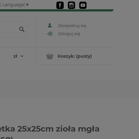
t Language
▼
Zarejestruj się
Zaloguj się
Koszyk:
(pusty)
tka 25x25cm zioła mgła