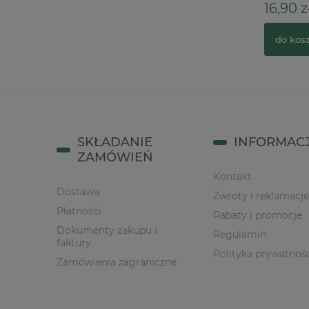
112,00 zł
16,90 z
do koszyka
do kos
SKŁADANIE
INFORMAC
ZAMÓWIEŃ
Kontakt
Dostawa
Zwroty i reklamacje
Płatności
Rabaty i promocje
Dokumenty zakupu i
Regulamin
faktury
Polityka prywatnoś
Zamówienia zagraniczne