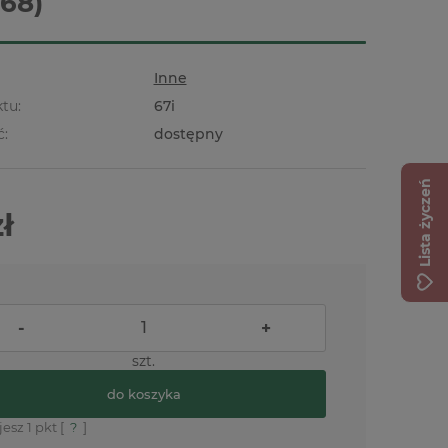
168)
Inne
tu:
67i
ć:
dostępny
Lista życzeń
zł
-
+
szt.
do koszyka
jesz
1
pkt [
?
]