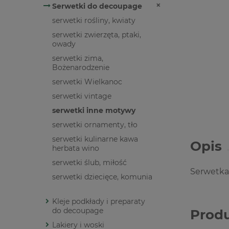
Serwetki do decoupage
serwetki rośliny, kwiaty
serwetki zwierzęta, ptaki,
owady
serwetki zima,
Bożenarodzenie
serwetki Wielkanoc
serwetki vintage
serwetki inne motywy
serwetki ornamenty, tło
serwetki kulinarne kawa
Opis
herbata wino
serwetki ślub, miłość
Serwetka
serwetki dziecięce, komunia
Kleje podkłady i preparaty
do decoupage
Prod
Lakiery i woski