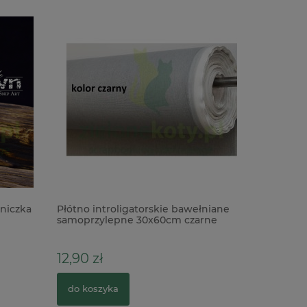
niczka
Płótno introligatorskie bawełniane
Transfer 
samoprzylepne 30x60cm czarne
Romance 
12,90 zł
12,90 zł
do koszyka
do kosz