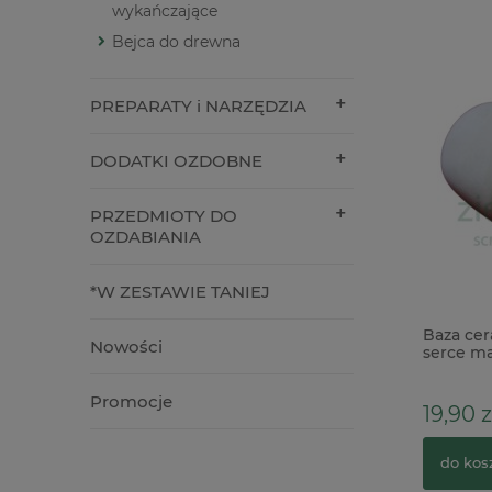
wykańczające
Bejca do drewna
PREPARATY i NARZĘDZIA
DODATKI OZDOBNE
PRZEDMIOTY DO
OZDABIANIA
*W ZESTAWIE TANIEJ
Baza ceramiczna biskwit Serce 3D
Baza cer
Nowości
15cm do powieszenia
serce ma
Promocje
18,00 zł
19,90 z
do koszyka
do kos