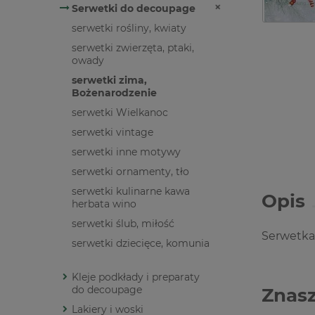
Serwetki do decoupage
serwetki rośliny, kwiaty
serwetki zwierzęta, ptaki,
owady
serwetki zima,
Bożenarodzenie
serwetki Wielkanoc
serwetki vintage
serwetki inne motywy
serwetki ornamenty, tło
serwetki kulinarne kawa
Opis
herbata wino
serwetki ślub, miłość
Serwetka
serwetki dziecięce, komunia
Kleje podkłady i preparaty
do decoupage
Znasz
Lakiery i woski