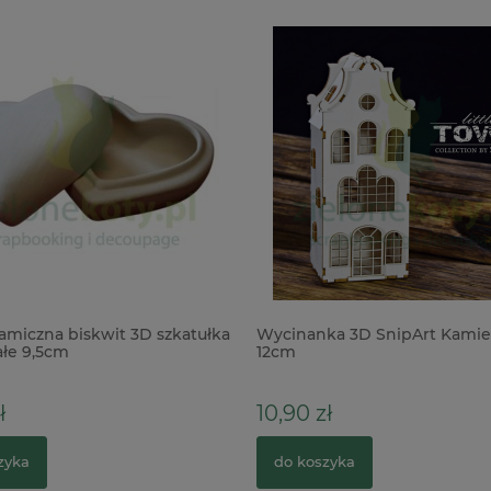
amiczna biskwit 3D szkatułka
Wycinanka 3D SnipArt Kamie
łe 9,5cm
12cm
ł
10,90 zł
zyka
do koszyka