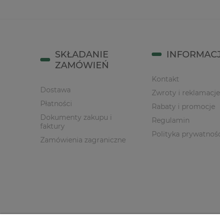
SKŁADANIE
INFORMAC
ZAMÓWIEŃ
Kontakt
Dostawa
Zwroty i reklamacje
Płatności
Rabaty i promocje
Dokumenty zakupu i
Regulamin
faktury
Polityka prywatnoś
Zamówienia zagraniczne