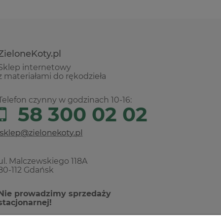
ZieloneKoty.pl
Sklep internetowy
z materiałami do rękodzieła
Telefon czynny w godzinach 10-16:
58 300 02 02
ul. Malczewskiego 118A
80-112 Gdańsk
Nie prowadzimy sprzedaży
stacjonarnej!