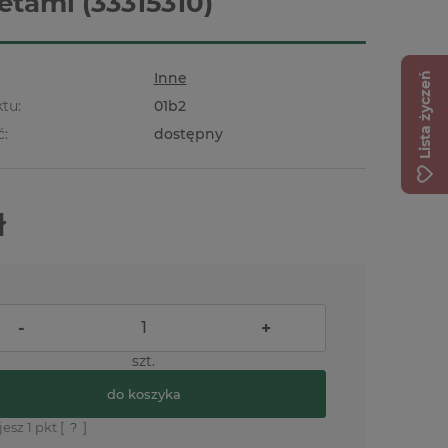
etami (33315310)
Inne
Lista życzeń
tu:
01b2
ć:
dostępny
ł
-
+
szt.
do koszyka
jesz
1
pkt [
?
]