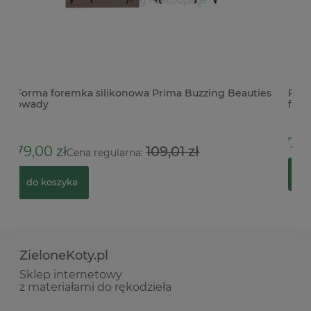
ies
Forma foremka silikonowa Stamperia A5 Gear up
Ba
for Christmas Cozy Houses domki
9
79,91 zł
1
do koszyka
ZieloneKoty.pl
Sklep internetowy
z materiałami do rękodzieła