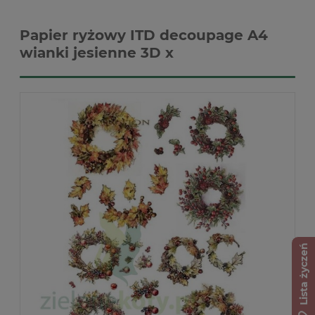
Papier ryżowy ITD decoupage A4
wianki jesienne 3D x
Lista życzeń