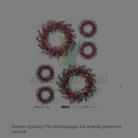
Papier ryżowy ITD decoupage A4 wianki jesienne
Pa
owoce
wi