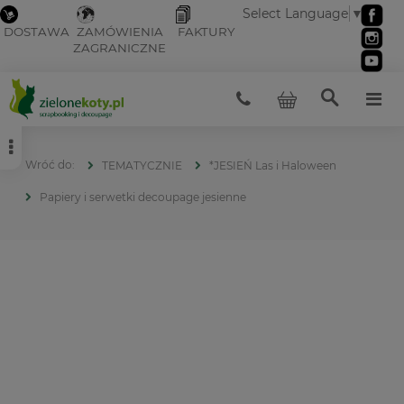
Select Language
▼
DOSTAWA
ZAMÓWIENIA
FAKTURY
ZAGRANICZNE
TEMATYCZNIE
*JESIEŃ Las i Haloween
Papiery i serwetki decoupage jesienne