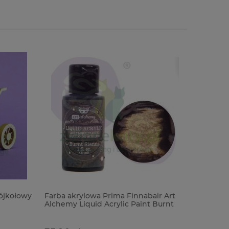
ójkołowy
Farba akrylowa Prima Finnabair Art
Okładka 
Alchemy Liquid Acrylic Paint Burnt
The Baby
Sienna 30ml brązowa