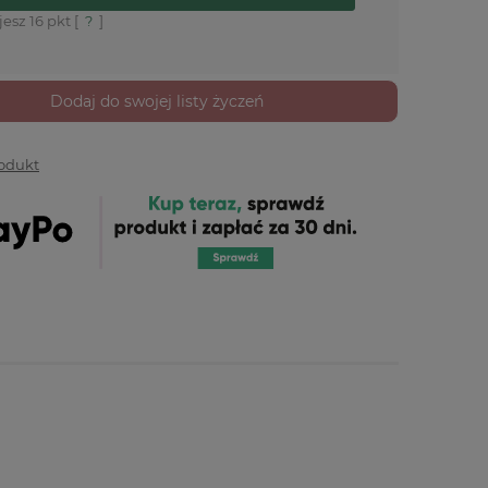
jesz
16
pkt [
?
]
Dodaj do swojej listy życzeń
rodukt