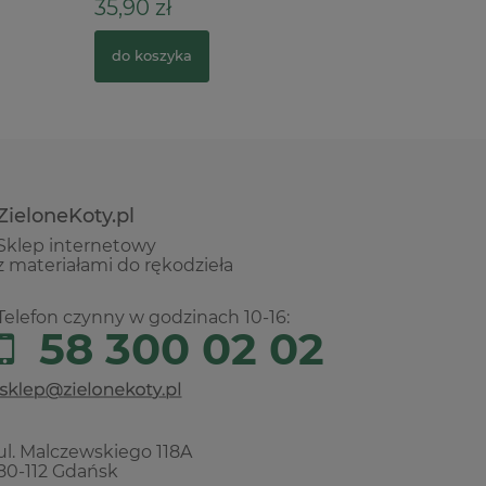
35,90 zł
19,90 zł
do koszyka
do kosz
ZieloneKoty.pl
Sklep internetowy
z materiałami do rękodzieła
Telefon czynny w godzinach 10-16:
58 300 02 02
ul. Malczewskiego 118A
80-112 Gdańsk