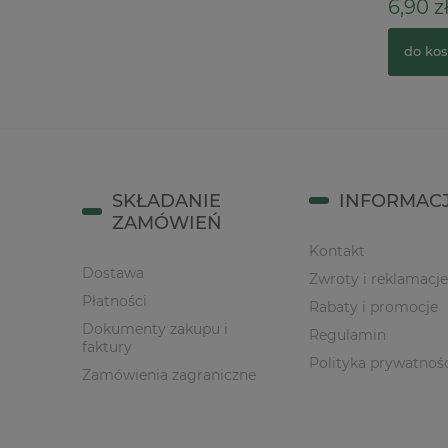
3,90 zł
6,90 zł
do koszyka
do kos
SKŁADANIE
INFORMAC
ZAMÓWIEŃ
Kontakt
Dostawa
Zwroty i reklamacje
Płatności
Rabaty i promocje
Dokumenty zakupu i
Regulamin
faktury
Polityka prywatnoś
Zamówienia zagraniczne