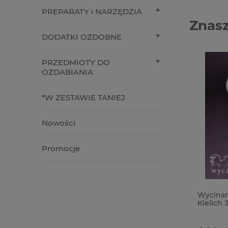
PREPARATY i NARZĘDZIA
Znasz
DODATKI OZDOBNE
PRZEDMIOTY DO
OZDABIANIA
*W ZESTAWIE TANIEJ
Nowości
Promocje
Karton papier brokatowy Srebrny A4 /
Wycinan
210g
Kielich 3