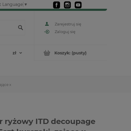
t Language
▼
Zarejestruj się
Zaloguj się
Koszyk:
(pusty)
ające x
r ryżowy ITD decoupage