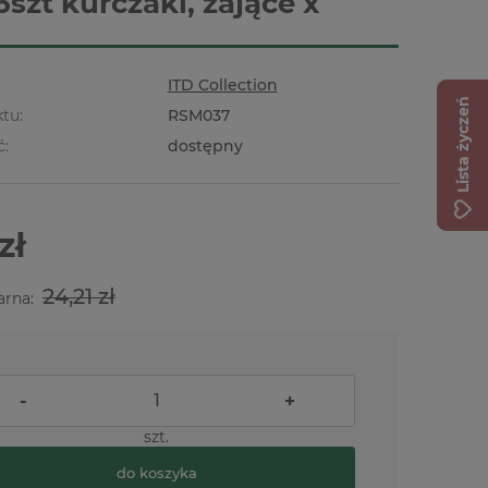
6szt kurczaki, zające x
ITD Collection
Lista życzeń
tu:
RSM037
ć:
dostępny
zł
24,21 zł
arna:
-
+
szt.
do koszyka