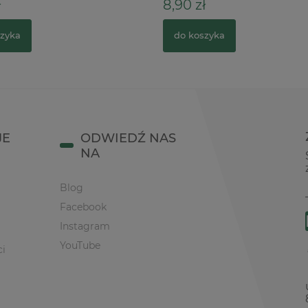
8,90 zł
zyka
do koszyka
JE
ODWIEDŹ NAS
NA
Blog
Facebook
Instagram
YouTube
ci