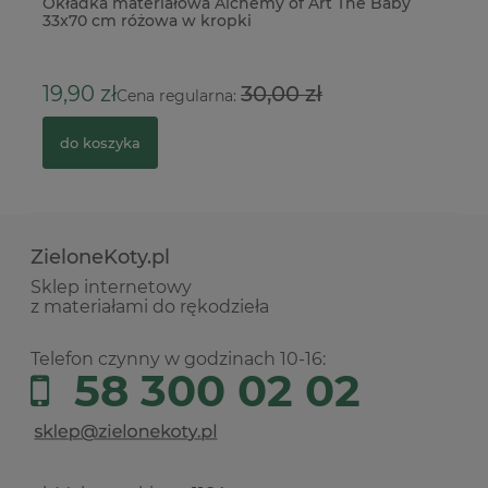
Okładka materiałowa Alchemy of Art The Baby
Bo
33x70 cm różowa w kropki
p
2
19,90 zł
30,00 zł
Cena regularna:
do koszyka
ZieloneKoty.pl
Sklep internetowy
z materiałami do rękodzieła
Telefon czynny w godzinach 10-16:
58 300 02 02