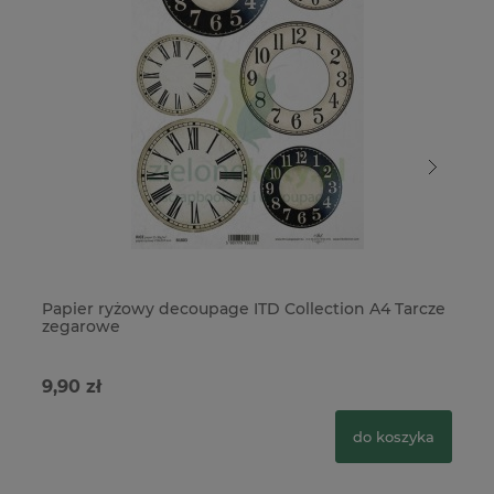
Papier ryżowy decoupage ITD Collection A4 Tarcze
Pa
zegarowe
03
9,90 zł
10
do koszyka