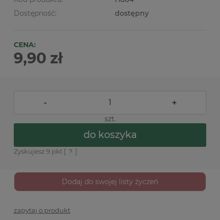
Dostępność:
dostępny
CENA:
9,90 zł
-
+
szt.
do koszyka
Zyskujesz
9
pkt [
?
]
Dodaj do swojej listy życzeń
zapytaj o produkt