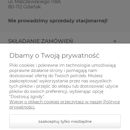
ul. Malczewskiego 118A
80-112 Gdańsk
Nie prowadzimy sprzedaży stacjonarnej!
SKŁADANIE ZAMÓWIEŃ
Dbamy o Twoją prywatność
INFORMACJE
Pliki cookies i pokrewne im technologie umożliwiają
poprawne działanie strony i pomagają nam
ODWIEDŹ NAS NA
dostosować ofertę do Twoich potrzeb. Możesz
zaakceptować wykorzystanie przez nas wszystkich
tych plików i przejść do sklepu lub dostosować użycie
plików do swoich preferencji, wybierając opcję
"Dostosuj zgody".
Więcej o plikach cookies przeczytasz w naszej Polityce
prywatności.
zaakceptuj tylko niezbędne