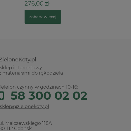
276,00 zł
26,90 z
zobacz więcej
do kosz
ZieloneKoty.pl
Sklep internetowy
z materiałami do rękodzieła
Telefon czynny w godzinach 10-16:
58 300 02 02
ul. Malczewskiego 118A
80-112 Gdańsk