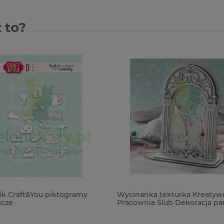
 to?
k Craft&You piktogramy
Wycinanka tekturka Kreatyw
cze
Pracownia Ślub Dekoracja pa
do exploding box