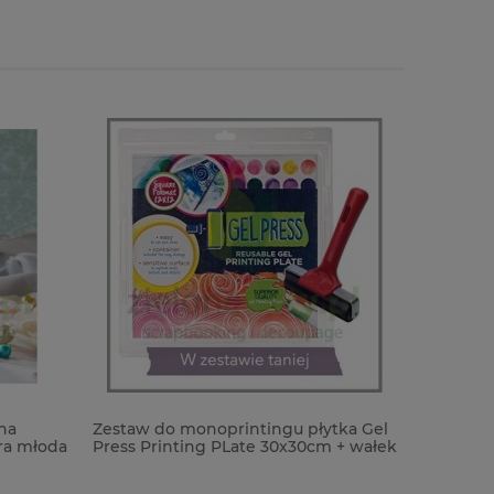
na
Zestaw do monoprintingu płytka Gel
Naklejki 
ra młoda
Press Printing PLate 30x30cm + wałek
arkusze 
10cm