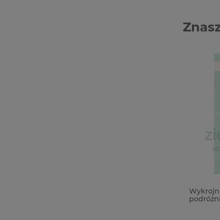
Znasz
Taśma klejąca dwustronna
Wykrojni
dystansowa/piankowa wys. 1,5mm,
podróżni
6mm/50mb czarna