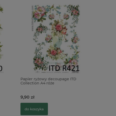
Papier ryżowy decoupage ITD
Papier ry
Collection A4 róże
Vintage 
9,90 zł
9,90 zł
do koszyka
do kosz