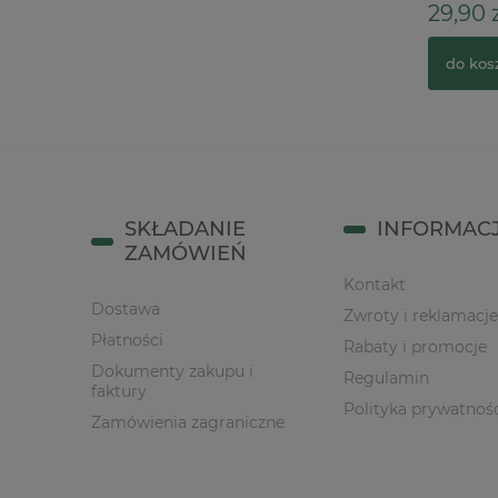
34,90 zł
29,90 z
do koszyka
do kos
SKŁADANIE
INFORMAC
ZAMÓWIEŃ
Kontakt
Dostawa
Zwroty i reklamacje
Płatności
Rabaty i promocje
Dokumenty zakupu i
Regulamin
faktury
Polityka prywatnoś
Zamówienia zagraniczne