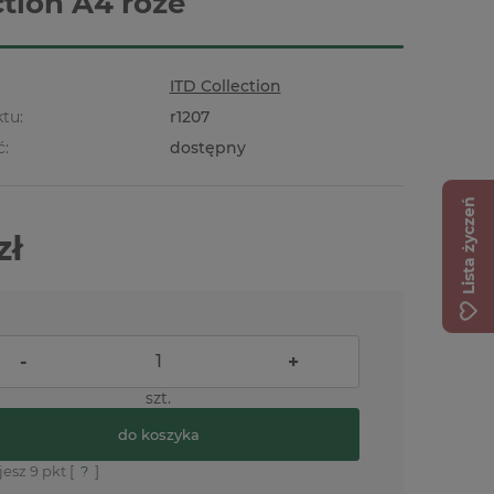
ction A4 róże
ITD Collection
tu:
r1207
ć:
dostępny
Lista życzeń
zł
-
+
szt.
do koszyka
jesz
9
pkt [
?
]