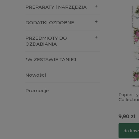
PREPARATY i NARZĘDZIA
DODATKI OZDOBNE
PRZEDMIOTY DO
OZDABIANIA
*W ZESTAWIE TANIEJ
Nowości
Promocje
Papier r
Collectio
9,90 zł
do kos