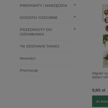
PREPARATY i NARZĘDZIA
DODATKI OZDOBNE
PRZEDMIOTY DO
OZDABIANIA
*W ZESTAWIE TANIEJ
Nowości
Promocje
Papier r
dzieci vi
9,90 zł
do kos