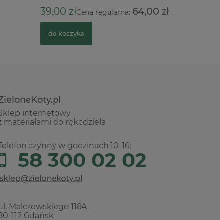
9,90 zł
39,00 zł
64,00 zł
Cena regularna:
do kosz
do koszyka
ZieloneKoty.pl
Sklep internetowy
z materiałami do rękodzieła
Telefon czynny w godzinach 10-16:
58 300 02 02
ul. Malczewskiego 118A
80-112 Gdańsk