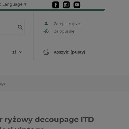
t Language
▼
Zarejestruj się
Zaloguj się
Koszyk:
(pusty)
age
r ryżowy decoupage ITD