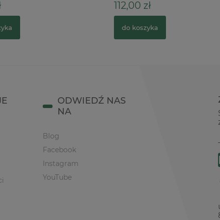
ł
112,00 zł
zyka
do koszyka
JE
ODWIEDŹ NAS
NA
Blog
Facebook
Instagram
YouTube
ci