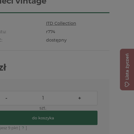
ieci vintage
ITD Collection
tu:
r774
ć:
dostępny
Lista życzeń
zł
-
+
szt.
do koszyka
jesz
9
pkt [
?
]