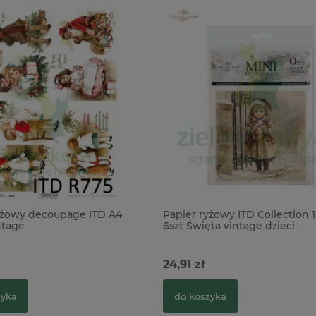
yżowy decoupage ITD A4
Papier ryżowy ITD Collection 
ntage
6szt Święta vintage dzieci
24,91 zł
zyka
do koszyka