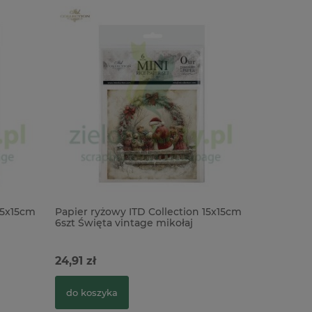
15x15cm
Papier ryżowy ITD Collection 15x15cm
Papier ry
6szt Święta vintage mikołaj
Święta vi
24,91 zł
9,90 zł
do koszyka
do kosz