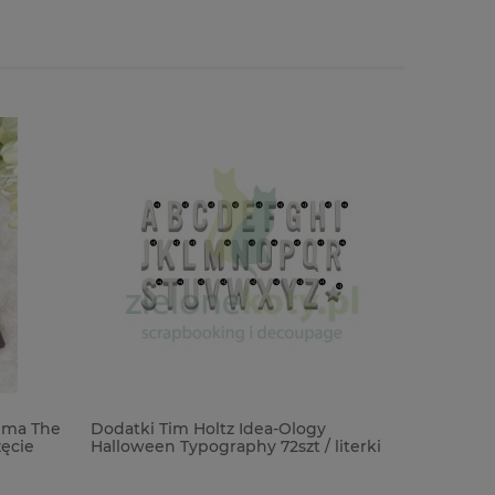
ima The
Dodatki Tim Holtz Idea-Ology
Klej Alee
ęcie
Halloween Typography 72szt / literki
2cm