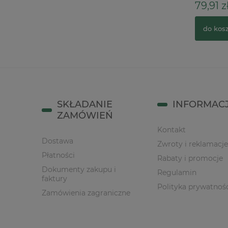
9,00 zł
79,91 z
do koszyka
do kos
SKŁADANIE
INFORMAC
ZAMÓWIEŃ
Kontakt
Dostawa
Zwroty i reklamacje
Płatności
Rabaty i promocje
Dokumenty zakupu i
Regulamin
faktury
Polityka prywatnoś
Zamówienia zagraniczne