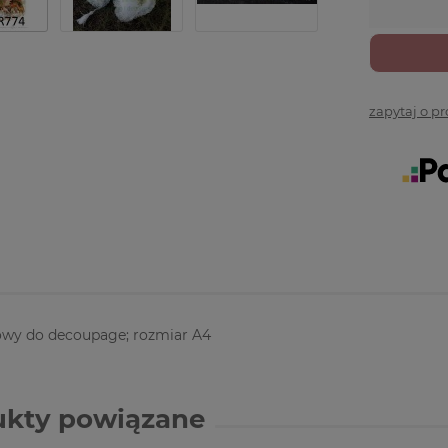
zapytaj o p
owy do decoupage; rozmiar A4
ukty powiązane