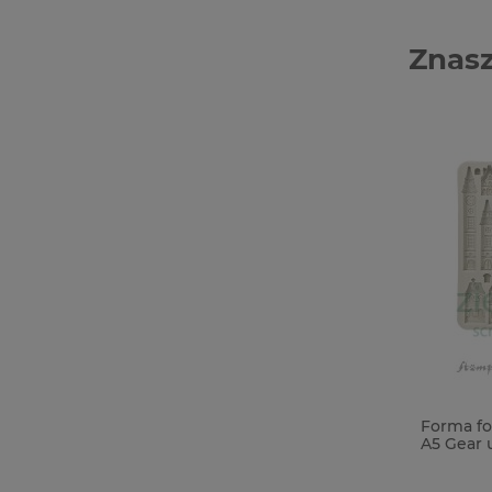
Znasz
Wycinanka Agateria ramka na
Forma fo
wieczko boxa komunijnego / kartkę /
A5 Gear 
98mm
domki