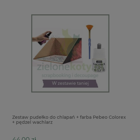
Zestaw pudełko do chlapań + farba Pebeo Colorex
Pu
+ pędzel wachlarz
44,00 zł
5