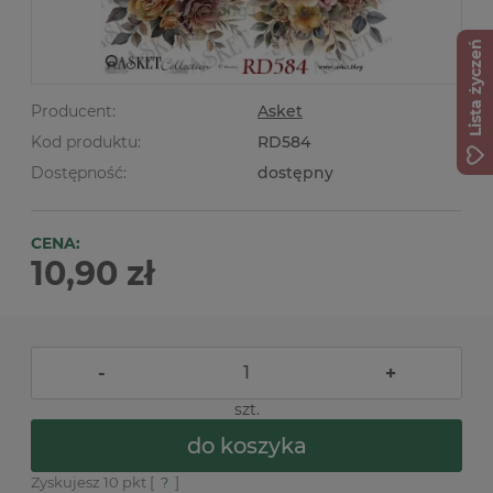
Lista życzeń
Producent:
Asket
Kod produktu:
RD584
Dostępność:
dostępny
CENA:
10,90 zł
-
+
szt.
do koszyka
Zyskujesz
10
pkt [
?
]