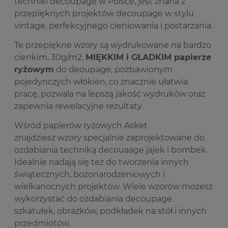
techniki decoupage w Polsce, jest znana z
przepięknych projektów decoupage w stylu
vintage, perfekcyjnego cieniowania i postarzania.
Te przepiękne wzory są wydrukowane na bardzo
cienkim, 30g/m2,
MIĘKKIM i GŁADKIM papierze
ryżowym
do deoupage, pozbawionym
pojedynczych włókien, co znacznie ułatwia
pracę, pozwala na lepszą jakość wydruków oraz
zapewnia rewelacyjne rezultaty.
Wśród papierów ryżowych Asket
znajdziesz wzory specjalnie zaprojektowane do
ozdabiania techniką decouaage jajek i bombek.
Idealnie nadają się też do tworzenia innych
świątecznych, bożonarodzeniowych i
wielkanocnych projektów. Wiele wzorów możesz
wykorzystać do ozdabiania decoupage
szkatułek, obrazków, podkładek na stół i innych
przedmiotów.