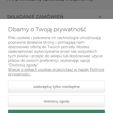
SKŁADANIE ZAMÓWIEŃ
Dbamy o Twoją prywatność
INFORMACJE
Pliki cookies i pokrewne im technologie umożliwiają
poprawne działanie strony i pomagają nam
ODWIEDŹ NAS NA
dostosować ofertę do Twoich potrzeb. Możesz
zaakceptować wykorzystanie przez nas wszystkich
tych plików i przejść do sklepu lub dostosować użycie
plików do swoich preferencji, wybierając opcję
"Dostosuj zgody".
Więcej o plikach cookies przeczytasz w naszej Polityce
prywatności.
zaakceptuj tylko niezbędne
© 2026 zielonekoty.pl. Wszelkie prawa zastrzeżone.
dostosuj zgody
Styl graficzny ShopGadget.pl
Sklep internetowy Shoper
Premium