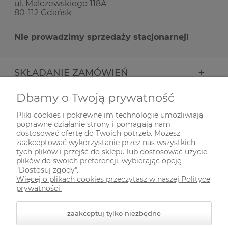
ul. Malczewskiego 118A
80-112 Gdańsk
Nie prowadzimy sprzedaży stacjonarnej!
SKŁADANIE ZAMÓWIEŃ
Dbamy o Twoją prywatność
INFORMACJE
Pliki cookies i pokrewne im technologie umożliwiają
poprawne działanie strony i pomagają nam
ODWIEDŹ NAS NA
dostosować ofertę do Twoich potrzeb. Możesz
zaakceptować wykorzystanie przez nas wszystkich
tych plików i przejść do sklepu lub dostosować użycie
plików do swoich preferencji, wybierając opcję
"Dostosuj zgody".
Więcej o plikach cookies przeczytasz w naszej Polityce
prywatności.
zaakceptuj tylko niezbędne