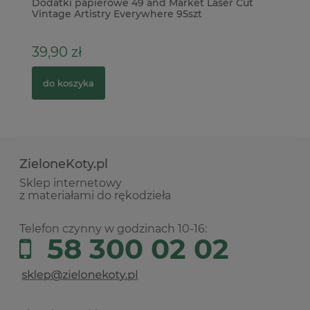
Dodatki papierowe 49 and Market Laser Cut
Do
Vintage Artistry Everywhere 95szt
Wi
39,90 zł
3
do koszyka
ZieloneKoty.pl
Sklep internetowy
z materiałami do rękodzieła
Telefon czynny w godzinach 10-16:
58 300 02 02