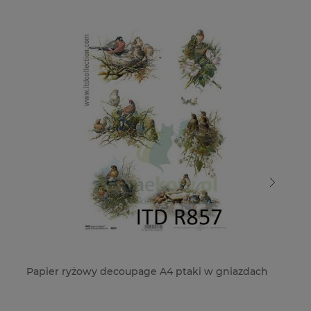
Papier ryżowy decoupage A4 ptaki w gniazdach
Pa
z 