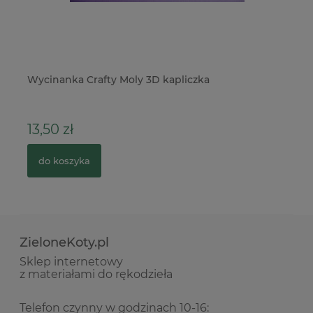
es
Wycinanka Crafty Moly 3D kapliczka
Ta
m
13,50 zł
1
do koszyka
ZieloneKoty.pl
Sklep internetowy
z materiałami do rękodzieła
Telefon czynny w godzinach 10-16: