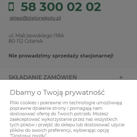
58 300 02 02
ul. Malczewskiego 118A
80-112 Gdańsk
Nie prowadzimy sprzedaży stacjonarnej!
SKŁADANIE ZAMÓWIEŃ
Dbamy o Twoją prywatność
INFORMACJE
Pliki cookies i pokrewne im technologie umożliwiają
poprawne działanie strony i pomagają nam
ODWIEDŹ NAS NA
dostosować ofertę do Twoich potrzeb. Możesz
zaakceptować wykorzystanie przez nas wszystkich
tych plików i przejść do sklepu lub dostosować użycie
plików do swoich preferencji, wybierając opcję
"Dostosuj zgody".