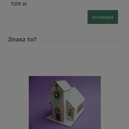
7,00 zł
10
do koszyka
Znasz to?