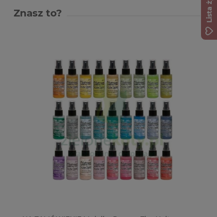
Lista życzeń
Znasz to?