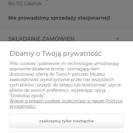
80-112 Gdańsk
Nie prowadzimy sprzedaży stacjonarnej!
SKŁADANIE ZAMÓWIEŃ
Dbamy o Twoją prywatność
INFORMACJE
Pliki cookies i pokrewne im technologie umożliwiają
poprawne działanie strony i pomagają nam
ODWIEDŹ NAS NA
dostosować ofertę do Twoich potrzeb. Możesz
zaakceptować wykorzystanie przez nas wszystkich
tych plików i przejść do sklepu lub dostosować użycie
plików do swoich preferencji, wybierając opcję
"Dostosuj zgody".
Więcej o plikach cookies przeczytasz w naszej Polityce
prywatności.
zaakceptuj tylko niezbędne