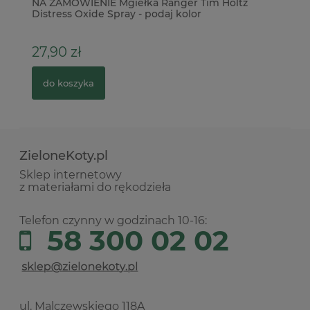
ne
NA ZAMÓWIENIE Mgiełka Ranger Tim Holtz
Wy
Distress Oxide Spray - podaj kolor
ko
27,90 zł
9
do koszyka
ZieloneKoty.pl
Sklep internetowy
z materiałami do rękodzieła
Telefon czynny w godzinach 10-16:
58 300 02 02
ul. Malczewskiego 118A