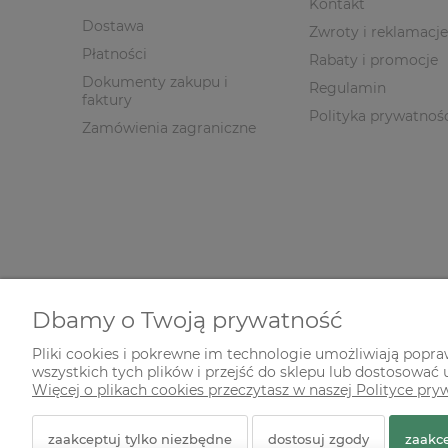
Kontakt
Dostawa
Zwroty i reklamacje
Płatności
Rabaty i promocje
Dokumenty zakupu i
Regulamin
faktury
Polityka prywatnoś
Zamówienia zagraniczne
Dbamy o Twoją prywatność
Pliki cookies i pokrewne im technologie umożliwiają popr
wszystkich tych plików i przejść do sklepu lub dostosować u
© 2026 zielonekoty.pl. Wszelkie prawa zastrzeżone.
Więcej o plikach cookies przeczytasz w naszej Polityce pry
Styl graficzny ShopGadget.pl
Sklep internetowy Shope
zaakceptuj tylko niezbędne
dostosuj zgody
zaakce