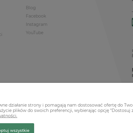
Blog
Facebook
Instagram
YouTube
ci
awne działanie strony i pomagają nam dostosować ofertę do Two
życie plików do swoich preferencji, wybierając opcję "Dostosuj 
watności.
r Premium
ptuj wszystkie