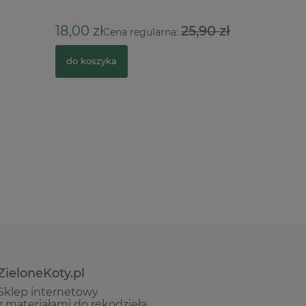
18,00 zł
25,90 zł
89,00 z
Cena regularna:
do koszyka
do kosz
ZieloneKoty.pl
Sklep internetowy
z materiałami do rękodzieła