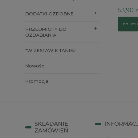
14,90 zł
53,90 z
DODATKI OZDOBNE
do koszyka
do kos
PRZEDMIOTY DO
OZDABIANIA
*W ZESTAWIE TANIEJ
Nowości
Promocje
SKŁADANIE
INFORMAC
ZAMÓWIEŃ