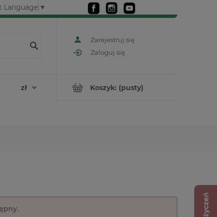
t Language
▼
Zarejestruj się
Zaloguj się
Koszyk:
(pusty)
Lista życzeń
tępny.