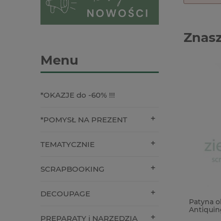
Znasz
Menu
*OKAZJE do -60% !!!
*POMYSŁ NA PREZENT
TEMATYCZNIE
SCRAPBOOKING
DECOUPAGE
NA ZAMÓWIENIE Tusz Ranger Tim
Patyna o
Holtz Distress Ink mini - podaj kolor
Antiquin
PREPARATY i NARZĘDZIA