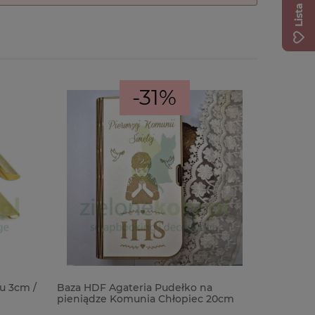
-31%
u 3cm /
Baza HDF Agateria Pudełko na
Forma fo
pieniądze Komunia Chłopiec 20cm
Cheerful