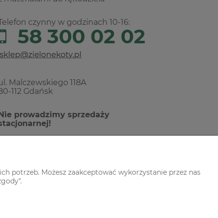
Telefon czynny w godzinach 10-16:
58 300 02 02
ul. Malczewskiego 118A
80-112 Gdańsk
Nie prowadzimy sprzedaży
stacjonarnej!
ich potrzeb. Możesz zaakceptować wykorzystanie przez nas
zgody".