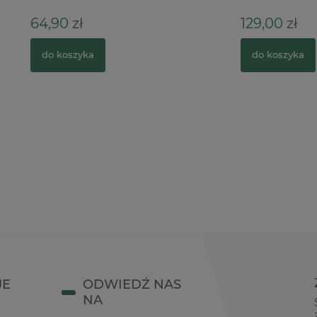
ł
129,00 zł
zyka
do koszyka
JE
ODWIEDŹ NAS
NA