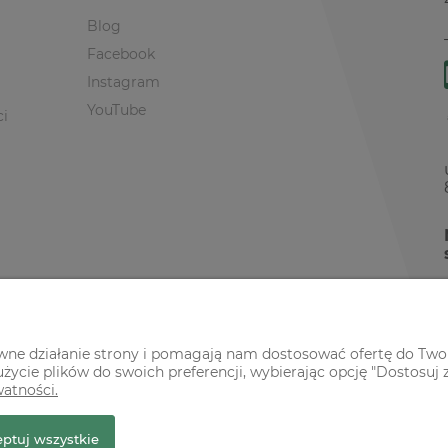
Blog
Facebook
Instagram
YouTube
ci
awne działanie strony i pomagają nam dostosować ofertę do Two
życie plików do swoich preferencji, wybierając opcję "Dostosuj 
watności.
r Premium
ptuj wszystkie