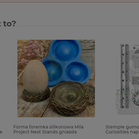
 to?
remka silikonowa Mila
Stemple gumowe Tim Holtz
Nest Stands gniazda
Curiosities napisy
ki