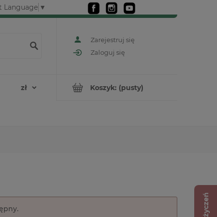
t Language
▼
Zarejestruj się
Zaloguj się
Koszyk:
(pusty)
Lista życzeń
tępny.