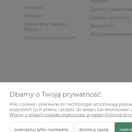
Kontakt
Dostawa
Zwroty i reklamacje
Płatności
Rabaty i promocje
Dokumenty zakupu i
Regulamin
faktury
Polityka prywatnoś
Zamówienia zagraniczne
Dbamy o Twoją prywatność
Pliki cookies i pokrewne im technologie umożliwiają popr
wszystkich tych plików i przejść do sklepu lub dostosować u
© 2026 zielonekoty.pl. Wszelkie prawa zastrzeżone.
Więcej o plikach cookies przeczytasz w naszej Polityce pry
Styl graficzny ShopGadget.pl
Sklep internetowy Shope
zaakceptuj tylko niezbędne
dostosuj zgody
zaakce