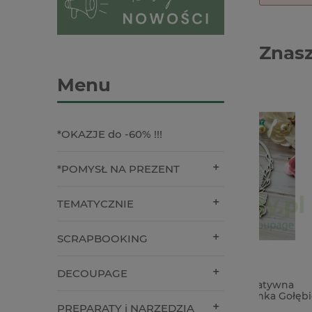
Znasz
Menu
*OKAZJE do -60% !!!
*POMYSŁ NA PREZENT
TEMATYCZNIE
SCRAPBOOKING
DECOUPAGE
Wycinanka tekturka Kreatywna
Forma fo
Pracownia Ślub 2025 Ramka Gołębie
Project 
podstaw
PREPARATY i NARZĘDZIA