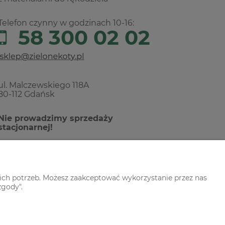
Telefon czynny w godzinach 10-16:
58 300 02 02
ul. Malczewskiego 118A
80-112 Gdańsk
Nie prowadzimy sprzedaży
stacjonarnej!
ich potrzeb. Możesz zaakceptować wykorzystanie przez nas
zgody".