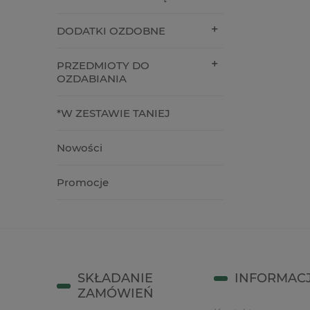
4,90 zł
64,90 z
DODATKI OZDOBNE
do koszyka
do kos
PRZEDMIOTY DO
OZDABIANIA
*W ZESTAWIE TANIEJ
Nowości
Promocje
SKŁADANIE
INFORMAC
ZAMÓWIEŃ